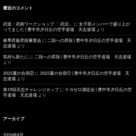
最近のコメント
武道・武術ワークショップ 「 武活」
に
女子部メンバーで盛り上が
ってました | 豊中市夕日丘の空手道場 天志道場
より
春季昇級昇段審査会
に
二段への昇段 | 豊中市夕日丘の空手道場 天
志道場
より
気持ち新たに
に
二段への昇段 | 豊中市夕日丘の空手道場 天志道場
より
2025夏の合宿②
に
2025夏の合宿① | 豊中市夕日丘の空手道場 天
志道場
より
第19回天志チャレンジカップ
に
ケガゼロ測定会 | 豊中市夕日丘の空
手道場 天志道場
より
アーカイブ
2026年8月