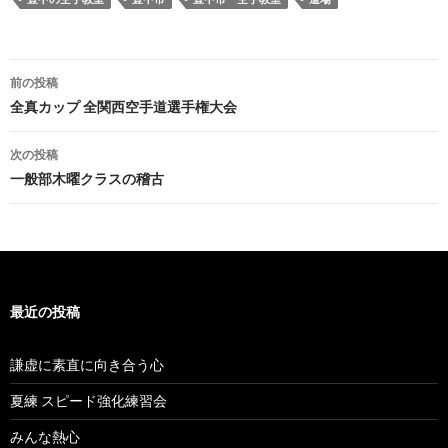
投
前の投稿
稿
全真カップ 全関西空手道選手権大会
ナ
次の投稿
ビ
一般部木曜クラスの稽古
ゲ
ー
シ
最近の投稿
ョ
ン
謙虚に素直に向き合う心
夏練 スピード強化練習会
みんな熱心