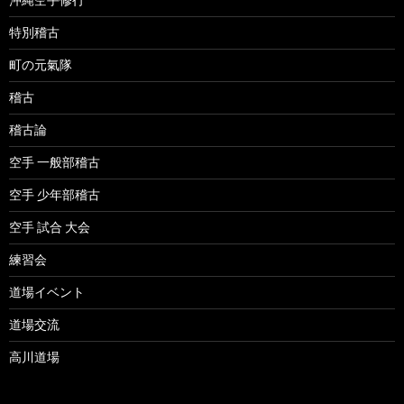
特別稽古
町の元氣隊
稽古
稽古論
空手 一般部稽古
空手 少年部稽古
空手 試合 大会
練習会
道場イベント
道場交流
高川道場