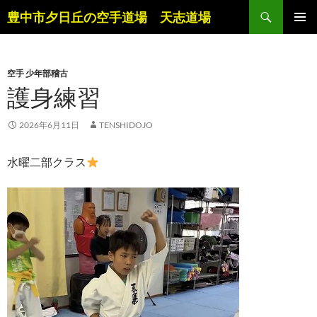
コ
検
豊中市夕日丘の空手道場 天志道場
ン
索
メインメ
テ
ニュー
ン
空手 少年部稽古
ツ
護身練習
へ
ス
キ
2026年6月11日
TENSHIDOJO
ッ
プ
水曜二部クラス