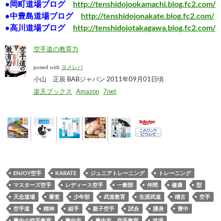
●岡町道場ブログ
http://tenshidojookamachi.blog.fc2.com/
●中豊島道場ブログ
http://tenshidojonakate.blog.fc2.com/
●高川道場ブログ
http://tenshidojotakagawa.blog.fc2.com/
空手道の教育力
posted with
ヨメレバ
小山 正辰 BABジャパン 2011年09月01日頃
楽天ブックス
Amazon
7net
ENJOY空手
KARATE
ジュニアトレーニング
トレーニング
マスターズ空手
レディース空手
一般部
仲間
健康
型
天志道場
審査
少年部
武道教育
生涯武道
稽古
空手
空手道
精神
組手
親子空手
試合
護身
豊中
豊中の空手教室
豊中市
豊中市 空手教室
道場