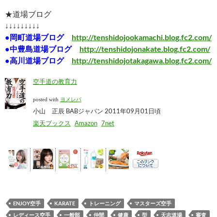
★道場ブログ
↓↓↓↓↓↓↓↓↓
●岡町道場ブログ
http://tenshidojookamachi.blog.fc2.com/
●中豊島道場ブログ
http://tenshidojonakate.blog.fc2.com/
●高川道場ブログ
http://tenshidojotakagawa.blog.fc2.com/
空手道の教育力
posted with
ヨメレバ
小山 正辰 BABジャパン 2011年09月01日頃
楽天ブックス
Amazon
7net
ENJOY空手
KARATE
トレーニング
マスターズ空手
レディース空手
一般部
仲間
健康
型
天志道場
審査