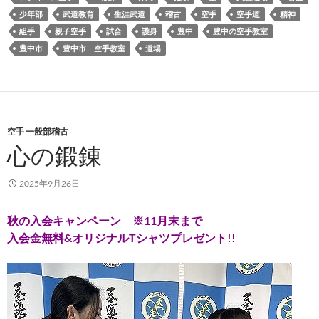
少年部
武道教育
生涯武道
稽古
空手
空手道
精神
組手
親子空手
試合
護身
豊中
豊中の空手教室
豊中市
豊中市 空手教室
道場
空手 一般部稽古
心の鍛錬
2025年9月26日
秋の入会キャンペーン ※11月末まで
入会金無料&オリジナルTシャツプレゼント!!