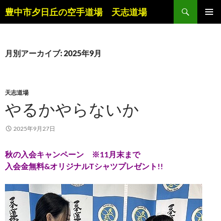
コ
検
豊中市夕日丘の空手道場 天志道場
ン
索
メインメ
テ
ニュー
ン
ツ
月別アーカイブ: 2025年9月
へ
ス
キ
天志道場
ッ
やるかやらないか
プ
2025年9月27日
秋の入会キャンペーン ※11月末まで
入会金無料&オリジナルTシャツプレゼント!!