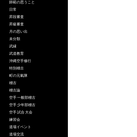
師範の思うこと
日常
昇段審査
昇級審査
月の思い出
未分類
武縁
武道教育
沖縄空手修行
特別稽古
町の元氣隊
稽古
稽古論
空手 一般部稽古
空手 少年部稽古
空手 試合 大会
練習会
道場イベント
道場交流