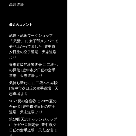
高川道場
最近のコメント
武道・武術ワークショップ
「 武活」
に
女子部メンバーで
盛り上がってました | 豊中市
夕日丘の空手道場 天志道場
より
春季昇級昇段審査会
に
二段へ
の昇段 | 豊中市夕日丘の空手
道場 天志道場
より
気持ち新たに
に
二段への昇段
| 豊中市夕日丘の空手道場 天
志道場
より
2025夏の合宿②
に
2025夏の
合宿① | 豊中市夕日丘の空手
道場 天志道場
より
第19回天志チャレンジカップ
に
ケガゼロ測定会 | 豊中市夕
日丘の空手道場 天志道場
よ
り