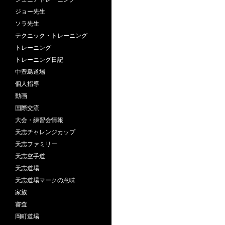
ジョー先生
ソラ先生
テクニック・トレーニング
トレーニング
トレーニング日記
中豊島道場
個人指導
動画
国際交流
大会・練習会情報
天志チャレンジカップ
天志ファミリー
天志空手道
天志道場
天志道場マークの意味
家族
審査
岡町道場