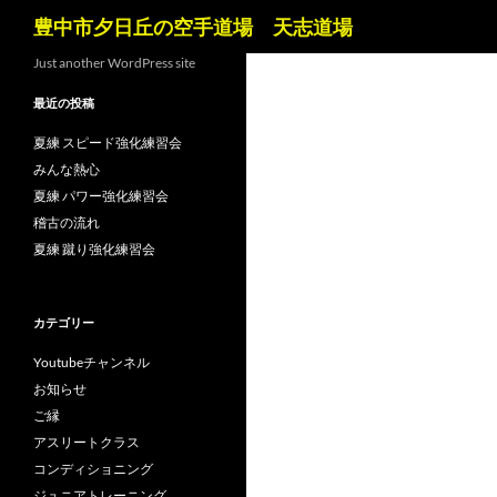
検
豊中市夕日丘の空手道場 天志道場
索
コ
Just another WordPress site
ン
最近の投稿
テ
ン
夏練 スピード強化練習会
ツ
みんな熱心
へ
夏練 パワー強化練習会
ス
稽古の流れ
キ
夏練 蹴り強化練習会
ッ
プ
カテゴリー
Youtubeチャンネル
お知らせ
ご縁
アスリートクラス
コンディショニング
ジュニアトレーニング