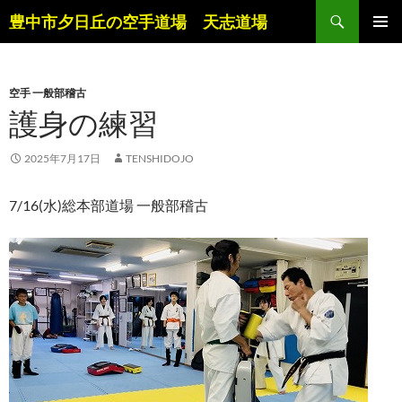
コ
検
豊中市夕日丘の空手道場 天志道場
ン
索
メインメ
テ
ニュー
ン
空手 一般部稽古
ツ
護身の練習
へ
ス
キ
2025年7月17日
TENSHIDOJO
ッ
プ
7/16(水)総本部道場 一般部稽古