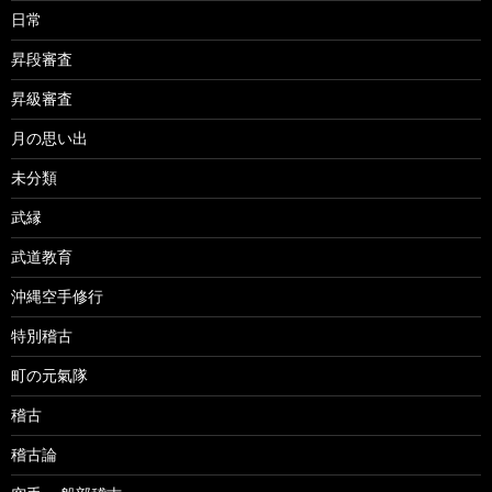
日常
昇段審査
昇級審査
月の思い出
未分類
武縁
武道教育
沖縄空手修行
特別稽古
町の元氣隊
稽古
稽古論