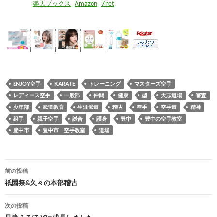
楽天ブックス
Amazon
7net
ENJOY空手
KARATE
トレーニング
マスターズ空手
レディース空手
一般部
仲間
健康
型
天志道場
審査
少年部
武道教育
生涯武道
稽古
空手
空手道
精神
組手
親子空手
試合
護身
豊中
豊中の空手教室
豊中市
豊中市 空手教室
道場
投
前の投稿
稿
祇園祭&久々の本部稽古
ナ
次の投稿