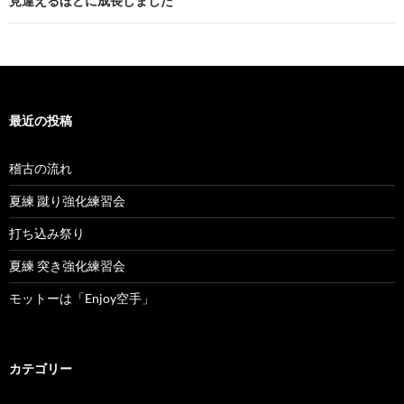
ビ
見違えるほどに成長しました
ゲ
ー
シ
最近の投稿
ョ
ン
稽古の流れ
夏練 蹴り強化練習会
打ち込み祭り
夏練 突き強化練習会
モットーは「Enjoy空手」
カテゴリー