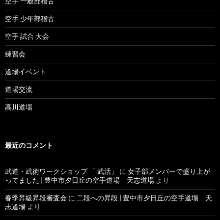
空手 一般部稽古
空手 少年部稽古
空手 試合 大会
練習会
道場イベント
道場交流
高川道場
最近のコメント
武道・武術ワークショップ 「 武活」
に
女子部メンバーで盛り上が
ってました | 豊中市夕日丘の空手道場 天志道場
より
春季昇級昇段審査会
に
二段への昇段 | 豊中市夕日丘の空手道場 天
志道場
より