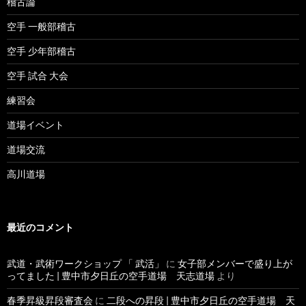
稽古論
空手 一般部稽古
空手 少年部稽古
空手 試合 大会
練習会
道場イベント
道場交流
高川道場
最近のコメント
武道・武術ワークショップ 「 武活」
に
女子部メンバーで盛り上が
ってました | 豊中市夕日丘の空手道場 天志道場
より
春季昇級昇段審査会
に
二段への昇段 | 豊中市夕日丘の空手道場 天