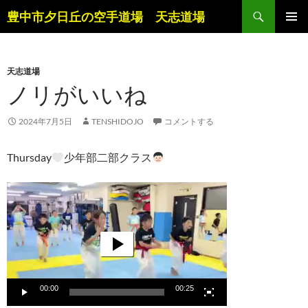
コ
検
豊中市夕日丘の空手道場 天志道場
ン
索
メインメ
テ
ニュー
ン
天志道場
ツ
ノリがいいね
へ
ス
キ
2024年7月5日
TENSHIDOJO
コメントする
ッ
プ
Thursday
少年部二部クラス
動
画
プ
レ
ー
ヤ
ー
00:00
00:25