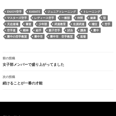
ENJOY空手
KARATE
ジュニアトレーニング
トレーニング
マスターズ空手
レディース空手
一般部
仲間
健康
型
天志道場
審査
少年部
武道教育
生涯武道
稽古
空手
空手道
精神
組手
親子空手
試合
護身
豊中
豊中の空手教室
豊中市
豊中市 空手教室
道場
投
前の投稿
稿
女子部メンバーで盛り上がってました
ナ
次の投稿
ビ
続けることが一番の才能
ゲ
ー
シ