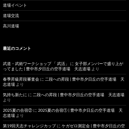
道場イベント
道場交流
高川道場
最近のコメント
武道・武術ワークショップ 「 武活」
に
女子部メンバーで盛り上が
ってました | 豊中市夕日丘の空手道場 天志道場
より
春季昇級昇段審査会
に
二段への昇段 | 豊中市夕日丘の空手道場 天
志道場
より
気持ち新たに
に
二段への昇段 | 豊中市夕日丘の空手道場 天志道場
より
2025夏の合宿②
に
2025夏の合宿① | 豊中市夕日丘の空手道場 天
志道場
より
第19回天志チャレンジカップ
に
ケガゼロ測定会 | 豊中市夕日丘の空