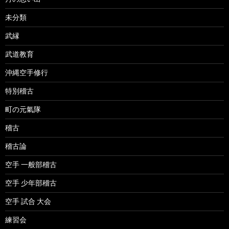
未分類
武縁
武道教育
沖縄空手修行
特別稽古
町の元氣隊
稽古
稽古論
空手 一般部稽古
空手 少年部稽古
空手 試合 大会
練習会