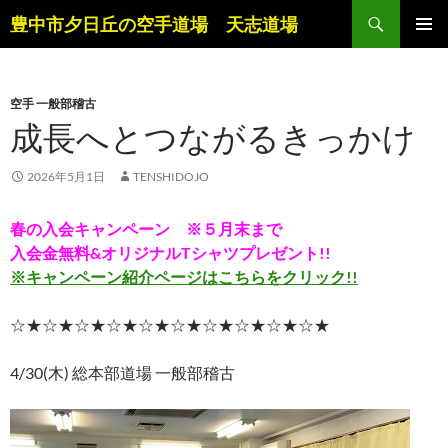
コ
検
豊中市夕日丘の空手道場 天志道場
ン
索
メインメ
テ
ニュー
ン
空手 一般部稽古
ツ
成長へとつながるきっかけ
へ
ス
キ
2026年5月1日
TENSHIDOJO
ッ
プ
春の入会キャンペーン ※５月末まで
入会金無料&オリジナルTシャツプレゼント!!
※キャンペーン紹介ページはこちらをクリック!!
☆★☆★☆★☆★☆★☆★☆★☆★☆★☆★
4/30(木) 総本部道場 一般部稽古