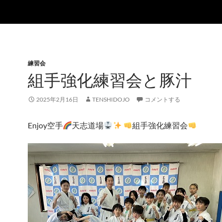
練習会
組手強化練習会と豚汁
2025年2月16日
TENSHIDOJO
コメントする
Enjoy空手
天志道場
組手強化練習会