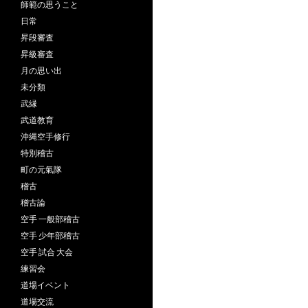
師範の思うこと
日常
昇段審査
昇級審査
月の思い出
未分類
武縁
武道教育
沖縄空手修行
特別稽古
町の元氣隊
稽古
稽古論
空手 一般部稽古
空手 少年部稽古
空手 試合 大会
練習会
道場イベント
道場交流