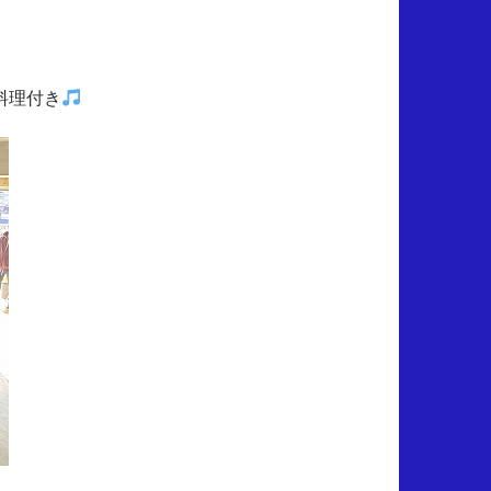
」
料理付き