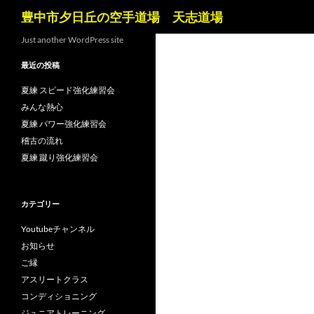
検
豊中市夕日丘の空手道場 天志道場
索
コ
Just another WordPress site
ン
最近の投稿
テ
ン
夏練 スピード強化練習会
ツ
みんな熱心
へ
夏練 パワー強化練習会
ス
稽古の流れ
キ
夏練 蹴り強化練習会
ッ
プ
カテゴリー
Youtubeチャンネル
お知らせ
ご縁
アスリートクラス
コンディショニング
ジュニアトレーニング