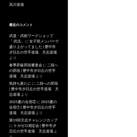
高川道場
最近のコメント
武道・武術ワークショップ
「 武活」
に
女子部メンバーで
盛り上がってました | 豊中市
夕日丘の空手道場 天志道場
より
春季昇級昇段審査会
に
二段へ
の昇段 | 豊中市夕日丘の空手
道場 天志道場
より
気持ち新たに
に
二段への昇段
| 豊中市夕日丘の空手道場 天
志道場
より
2025夏の合宿②
に
2025夏の
合宿① | 豊中市夕日丘の空手
道場 天志道場
より
第19回天志チャレンジカップ
に
ケガゼロ測定会 | 豊中市夕
日丘の空手道場 天志道場
よ
り