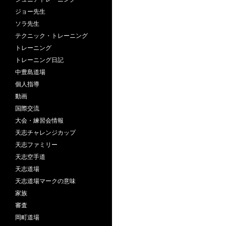
ジョー先生
ソラ先生
テクニック・トレーニング
トレーニング
トレーニング日記
中豊島道場
個人指導
動画
国際交流
大会・練習会情報
天志チャレンジカップ
天志ファミリー
天志空手道
天志道場
天志道場マークの意味
家族
審査
岡町道場