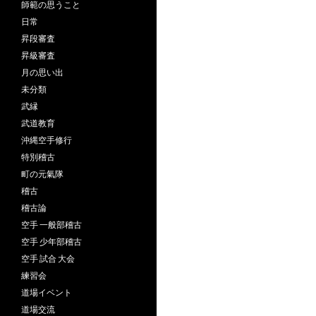
師範の思うこと
日常
昇段審査
昇級審査
月の思い出
未分類
武縁
武道教育
沖縄空手修行
特別稽古
町の元氣隊
稽古
稽古論
空手 一般部稽古
空手 少年部稽古
空手 試合 大会
練習会
道場イベント
道場交流