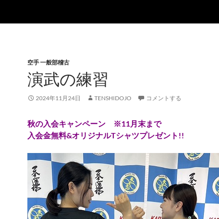
空手 一般部稽古
演武の練習
2024年11月24日
TENSHIDOJO
コメントする
秋の入会キャンペーン ※11月末まで
入会金無料&オリジナルTシャツプレゼント!!