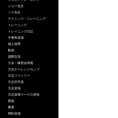
ジョー先生
ソラ先生
テクニック・トレーニング
トレーニング
トレーニング日記
中豊島道場
個人指導
動画
国際交流
大会・練習会情報
天志チャレンジカップ
天志ファミリー
天志空手道
天志道場
天志道場マークの意味
家族
審査
岡町道場