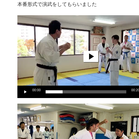
本番形式で演武をしてもらいました
動
画
プ
レ
ー
ヤ
ー
00:00
00:2