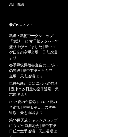
高川道場
最近のコメント
武道・武術ワークショップ
「 武活」
に
女子部メンバーで
盛り上がってました | 豊中市
夕日丘の空手道場 天志道場
より
春季昇級昇段審査会
に
二段へ
の昇段 | 豊中市夕日丘の空手
道場 天志道場
より
気持ち新たに
に
二段への昇段
| 豊中市夕日丘の空手道場 天
志道場
より
2025夏の合宿②
に
2025夏の
合宿① | 豊中市夕日丘の空手
道場 天志道場
より
第19回天志チャレンジカップ
に
ケガゼロ測定会 | 豊中市夕
日丘の空手道場 天志道場
よ
り