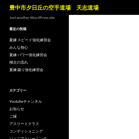
検
豊中市夕日丘の空手道場 天志道場
索
コ
Just another WordPress site
ン
最近の投稿
テ
ン
夏練 スピード強化練習会
ツ
みんな熱心
へ
夏練 パワー強化練習会
ス
稽古の流れ
キ
夏練 蹴り強化練習会
ッ
プ
カテゴリー
Youtubeチャンネル
お知らせ
ご縁
アスリートクラス
コンディショニング
ジュニアトレーニング