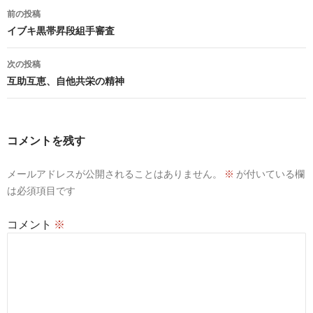
投
前の投稿
稿
イブキ黒帯昇段組手審査
ナ
次の投稿
ビ
互助互恵、自他共栄の精神
ゲ
ー
コメントを残す
シ
メールアドレスが公開されることはありません。
※
が付いている欄
ョ
は必須項目です
ン
コメント
※