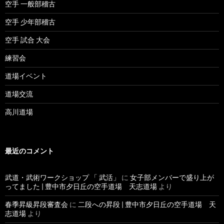
空手 一般部稽古
空手 少年部稽古
空手 試合 大会
練習会
道場イベント
道場交流
高川道場
最近のコメント
武道・武術ワークショップ 「 武活」
に
女子部メンバーで盛り上が
ってました | 豊中市夕日丘の空手道場 天志道場
より
春季昇級昇段審査会
に
二段への昇段 | 豊中市夕日丘の空手道場 天
志道場
より