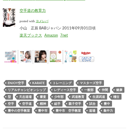
空手道の教育力
posted with
ヨメレバ
小山 正辰 BABジャパン 2011年09月01日頃
楽天ブックス
Amazon
7net
ENJOY空手
KARATE
トレーニング
マスターズ空手
リアルチャンピオンシップ
レディース空手
一般部
仲間
健康
型
天志道場
審査
少年部
武道教育
生涯武道
稽古
空手
空手道
精神
組手
親子空手
試合
豊中
豊中の空手教室
豊中市
豊中市 空手教室
道場
集中力