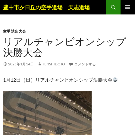
コ
検
豊中市夕日丘の空手道場 天志道場
ン
索
メインメ
テ
ニュー
ン
空手 試合 大会
ツ
リアルチャンピオンシップ
へ
ス
決勝大会
キ
ッ
2025年1月14日
TENSHIDOJO
コメントする
プ
1月12日（日）リアルチャンピオンシップ決勝大会