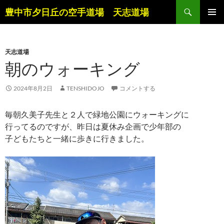
コ
検
豊中市夕日丘の空手道場 天志道場
ン
索
メインメ
テ
ニュー
ン
天志道場
ツ
朝のウォーキング
へ
ス
キ
2024年8月2日
TENSHIDOJO
コメントする
ッ
プ
毎朝久美子先生と２人で緑地公園にウォーキングに
行ってるのですが、昨日は夏休み企画で少年部の
子どもたちと一緒に歩きに行きました。