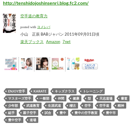
http://tenshidojoshinsenri.blog.fc2.com/
空手道の教育力
posted with
ヨメレバ
小山 正辰 BABジャパン 2011年09月01日頃
楽天ブックス
Amazon
7net
ENJOY空手
KARATE
キッズクラス
トレーニング
マスターズ空手
一般部
仲間
健康
型
天志道場
審査
少年部
武道教育
生涯武道
稽古
空手
空手道
精神
組手
親子空手
試合
豊中
豊中の空手教室
豊中市
豊中空手
道場