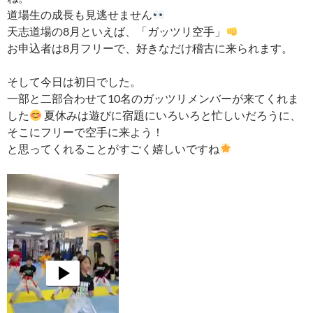
道場生の成長も見逃せません
天志道場の8月といえば、「ガッツリ空手」
お申込者は8月フリーで、好きなだけ稽古に来られます。
そして今日は初日でした。
一部と二部合わせて10名のガッツリメンバーが来てくれま
した
夏休みは遊びに宿題にいろいろと忙しいだろうに、
そこにフリーで空手に来よう！
と思ってくれることがすごく嬉しいですね
動
画
プ
レ
ー
ヤ
ー