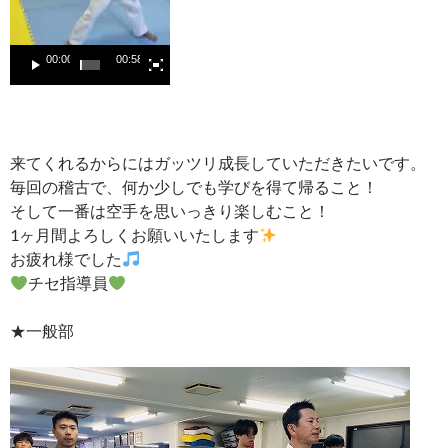
00:00
00:58
来てくれるからにはガッツリ成長していただきたいです。
毎回の稽古で、何か少しでも学びを得て帰ること！
そして一番は空手を思いっきり楽しむこと！
1ヶ月間よろしくお願いいたします
お疲れ様でした
チセ指導員
★一般部