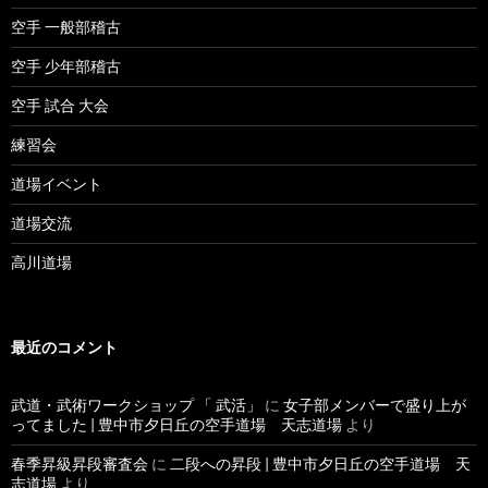
空手 一般部稽古
空手 少年部稽古
空手 試合 大会
練習会
道場イベント
道場交流
高川道場
最近のコメント
武道・武術ワークショップ 「 武活」
に
女子部メンバーで盛り上が
ってました | 豊中市夕日丘の空手道場 天志道場
より
春季昇級昇段審査会
に
二段への昇段 | 豊中市夕日丘の空手道場 天
志道場
より