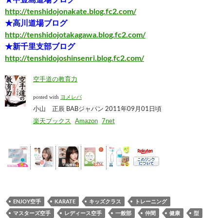
http://tenshidojonakate.blog.fc2.com/
★高川道場ブログ
http://tenshidojotakagawa.blog.fc2.com/
★新千里支部ブログ
http://tenshidojoshinsenri.blog.fc2.com/
空手道の教育力
posted with
ヨメレバ
小山 正辰 BABジャパン 2011年09月01日頃
楽天ブックス
Amazon
7net
ENJOY空手
KARATE
キッズクラス
トレーニング
マスターズ空手
レディース空手
一般部
仲間
健康
型