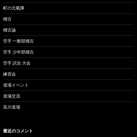
町の元氣隊
稽古
稽古論
空手 一般部稽古
空手 少年部稽古
空手 試合 大会
練習会
道場イベント
道場交流
高川道場
最近のコメント