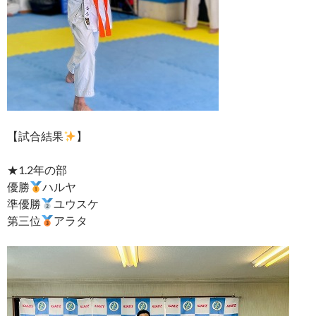
【試合結果
】
★1.2年の部
優勝
ハルヤ
準優勝
ユウスケ
第三位
アラタ