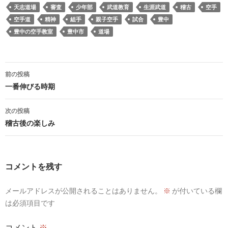
天志道場
審査
少年部
武道教育
生涯武道
稽古
空手
空手道
精神
組手
親子空手
試合
豊中
豊中の空手教室
豊中市
道場
投
前の投稿
稿
一番伸びる時期
ナ
次の投稿
ビ
稽古後の楽しみ
ゲ
ー
コメントを残す
シ
メールアドレスが公開されることはありません。
※
が付いている欄
ョ
は必須項目です
ン
コメント
※