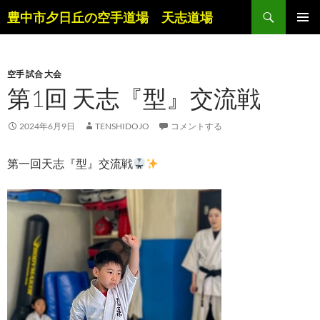
コ
検
豊中市夕日丘の空手道場 天志道場
ン
索
メインメ
テ
ニュー
ン
空手 試合 大会
ツ
第1回 天志『型』交流戦
へ
ス
キ
2024年6月9日
TENSHIDOJO
コメントする
ッ
プ
第一回天志『型』交流戦