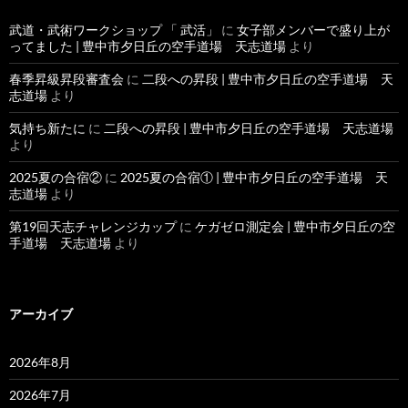
武道・武術ワークショップ 「 武活」
に
女子部メンバーで盛り上が
ってました | 豊中市夕日丘の空手道場 天志道場
より
春季昇級昇段審査会
に
二段への昇段 | 豊中市夕日丘の空手道場 天
志道場
より
気持ち新たに
に
二段への昇段 | 豊中市夕日丘の空手道場 天志道場
より
2025夏の合宿②
に
2025夏の合宿① | 豊中市夕日丘の空手道場 天
志道場
より
第19回天志チャレンジカップ
に
ケガゼロ測定会 | 豊中市夕日丘の空
手道場 天志道場
より
アーカイブ
2026年8月
2026年7月