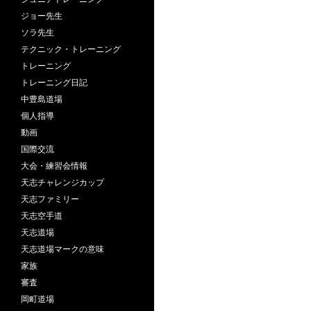
ジョー先生
ソラ先生
テクニック・トレーニング
トレーニング
トレーニング日記
中豊島道場
個人指導
動画
国際交流
大会・練習会情報
天志チャレンジカップ
天志ファミリー
天志空手道
天志道場
天志道場マークの意味
家族
審査
岡町道場