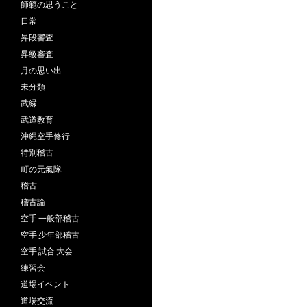
師範の思うこと
日常
昇段審査
昇級審査
月の思い出
未分類
武縁
武道教育
沖縄空手修行
特別稽古
町の元氣隊
稽古
稽古論
空手 一般部稽古
空手 少年部稽古
空手 試合 大会
練習会
道場イベント
道場交流