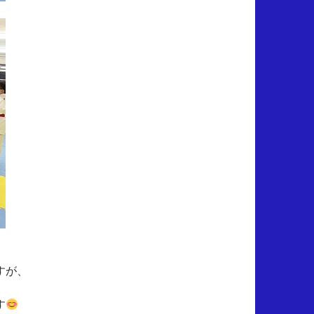
すが、
す