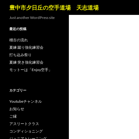
検
豊中市夕日丘の空手道場 天志道場
索
コ
Just another WordPress site
ン
最近の投稿
テ
ン
稽古の流れ
ツ
夏練 蹴り強化練習会
へ
打ち込み祭り
ス
夏練 突き強化練習会
キ
モットーは「Enjoy空手」
ッ
プ
カテゴリー
Youtubeチャンネル
お知らせ
ご縁
アスリートクラス
コンディショニング
ジュニアトレーニング