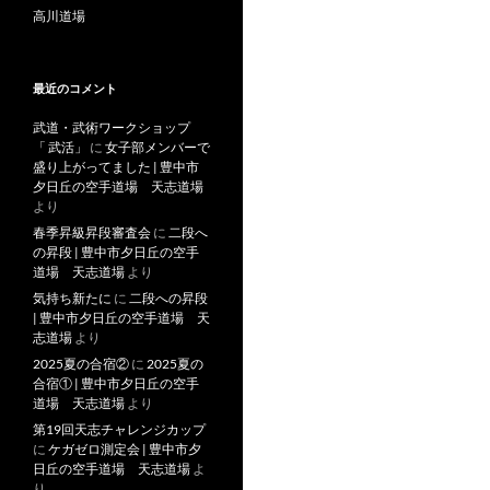
高川道場
最近のコメント
武道・武術ワークショップ
「 武活」
に
女子部メンバーで
盛り上がってました | 豊中市
夕日丘の空手道場 天志道場
より
春季昇級昇段審査会
に
二段へ
の昇段 | 豊中市夕日丘の空手
道場 天志道場
より
気持ち新たに
に
二段への昇段
| 豊中市夕日丘の空手道場 天
志道場
より
2025夏の合宿②
に
2025夏の
合宿① | 豊中市夕日丘の空手
道場 天志道場
より
第19回天志チャレンジカップ
に
ケガゼロ測定会 | 豊中市夕
日丘の空手道場 天志道場
よ
り