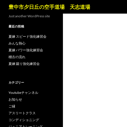
検
豊中市夕日丘の空手道場 天志道場
索
コ
Just another WordPress site
ン
最近の投稿
テ
ン
夏練 スピード強化練習会
ツ
みんな熱心
へ
夏練 パワー強化練習会
ス
稽古の流れ
キ
夏練 蹴り強化練習会
ッ
プ
カテゴリー
Youtubeチャンネル
お知らせ
ご縁
アスリートクラス
コンディショニング
ジュニアトレーニング