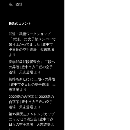
高川道場
最近のコメント
武道・武術ワークショップ
「 武活」
に
女子部メンバーで
盛り上がってました | 豊中市
夕日丘の空手道場 天志道場
より
春季昇級昇段審査会
に
二段へ
の昇段 | 豊中市夕日丘の空手
道場 天志道場
より
気持ち新たに
に
二段への昇段
| 豊中市夕日丘の空手道場 天
志道場
より
2025夏の合宿②
に
2025夏の
合宿① | 豊中市夕日丘の空手
道場 天志道場
より
第19回天志チャレンジカップ
に
ケガゼロ測定会 | 豊中市夕
日丘の空手道場 天志道場
よ
り