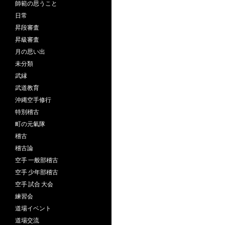
師範の思うこと
日常
昇段審査
昇級審査
月の思い出
未分類
武縁
武道教育
沖縄空手修行
特別稽古
町の元氣隊
稽古
稽古論
空手 一般部稽古
空手 少年部稽古
空手 試合 大会
練習会
道場イベント
道場交流