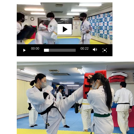
動
画
プ
レ
ー
ヤ
ー
00:00
00:22