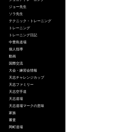
ジョー先生
ソラ先生
テクニック・トレーニング
トレーニング
トレーニング日記
中豊島道場
個人指導
動画
国際交流
大会・練習会情報
天志チャレンジカップ
天志ファミリー
天志空手道
天志道場
天志道場マークの意味
家族
審査
岡町道場