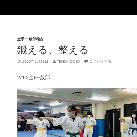
空手 一般部稽古
鍛える、整える
2023年2月11日
TENSHIDOJO
コメントする
2/10(金)一般部