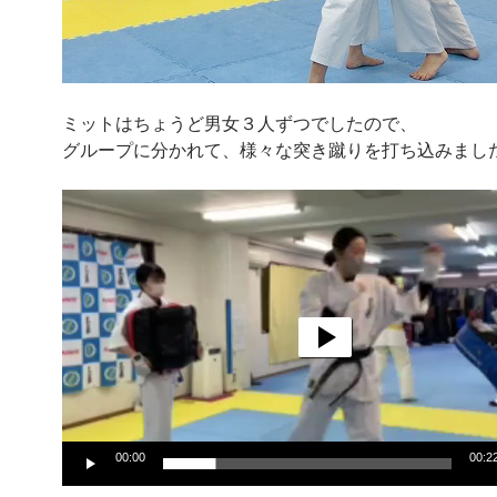
ミットはちょうど男女３人ずつでしたので、
グループに分かれて、様々な突き蹴りを打ち込みまし
動
画
プ
レ
ー
ヤ
ー
00:00
00:2