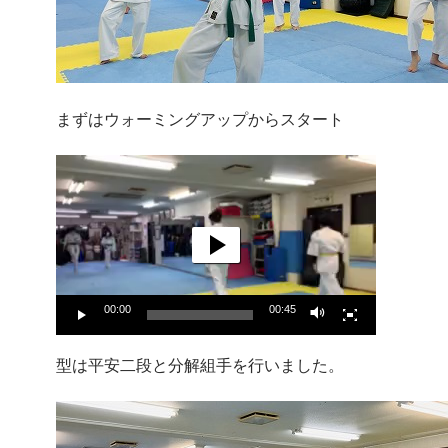
まずはウォーミングアップからスタート
動
画
プ
レ
ー
ヤ
ー
00:00
00:45
型は平安二段と分解組手を行いました。