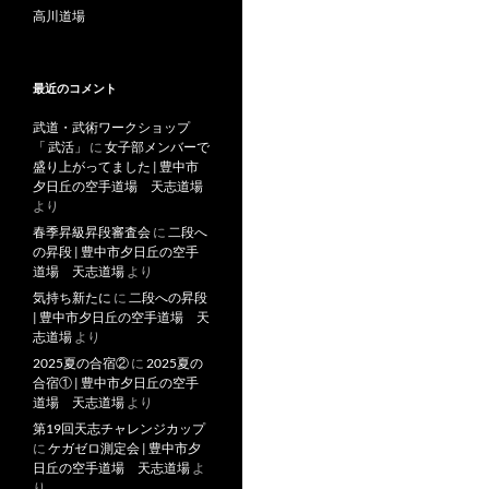
高川道場
最近のコメント
武道・武術ワークショップ
「 武活」
に
女子部メンバーで
盛り上がってました | 豊中市
夕日丘の空手道場 天志道場
より
春季昇級昇段審査会
に
二段へ
の昇段 | 豊中市夕日丘の空手
道場 天志道場
より
気持ち新たに
に
二段への昇段
| 豊中市夕日丘の空手道場 天
志道場
より
2025夏の合宿②
に
2025夏の
合宿① | 豊中市夕日丘の空手
道場 天志道場
より
第19回天志チャレンジカップ
に
ケガゼロ測定会 | 豊中市夕
日丘の空手道場 天志道場
よ
り