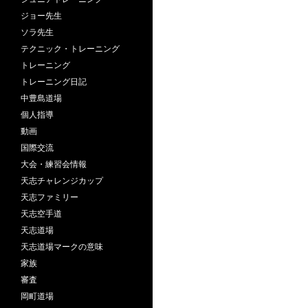
ジョー先生
ソラ先生
テクニック・トレーニング
トレーニング
トレーニング日記
中豊島道場
個人指導
動画
国際交流
大会・練習会情報
天志チャレンジカップ
天志ファミリー
天志空手道
天志道場
天志道場マークの意味
家族
審査
岡町道場