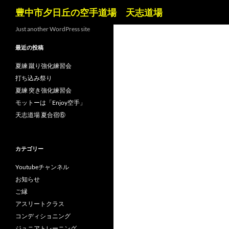
検
豊中市夕日丘の空手道場 天志道場
索
コ
Just another WordPress site
ン
最近の投稿
テ
ン
夏練 蹴り強化練習会
ツ
打ち込み祭り
へ
夏練 突き強化練習会
ス
モットーは「Enjoy空手」
キ
天志道場 夏合宿⑥
ッ
プ
カテゴリー
Youtubeチャンネル
お知らせ
ご縁
アスリートクラス
コンディショニング
ジュニアトレーニング