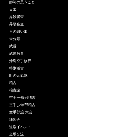
師範の思うこと
日常
昇段審査
昇級審査
月の思い出
未分類
武縁
武道教育
沖縄空手修行
特別稽古
町の元氣隊
稽古
稽古論
空手 一般部稽古
空手 少年部稽古
空手 試合 大会
練習会
道場イベント
道場交流