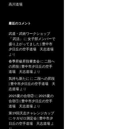
高川道場
最近のコメント
武道・武術ワークショップ
「 武活」
に
女子部メンバーで
盛り上がってました | 豊中市
夕日丘の空手道場 天志道場
より
春季昇級昇段審査会
に
二段へ
の昇段 | 豊中市夕日丘の空手
道場 天志道場
より
気持ち新たに
に
二段への昇段
| 豊中市夕日丘の空手道場 天
志道場
より
2025夏の合宿②
に
2025夏の
合宿① | 豊中市夕日丘の空手
道場 天志道場
より
第19回天志チャレンジカップ
に
ケガゼロ測定会 | 豊中市夕
日丘の空手道場 天志道場
よ
り