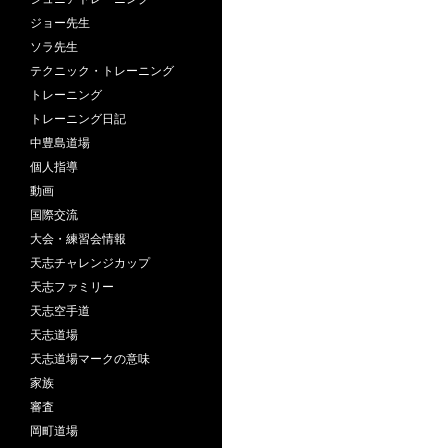
ジョー先生
ソラ先生
テクニック・トレーニング
トレーニング
トレーニング日記
中豊島道場
個人指導
動画
国際交流
大会・練習会情報
天志チャレンジカップ
天志ファミリー
天志空手道
天志道場
天志道場マークの意味
家族
審査
岡町道場