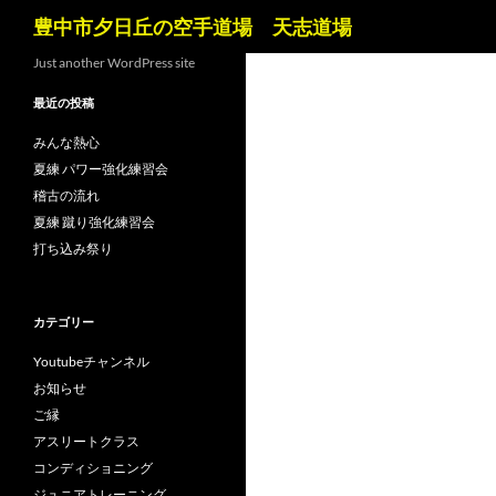
検
豊中市夕日丘の空手道場 天志道場
索
コ
Just another WordPress site
ン
最近の投稿
テ
ン
みんな熱心
ツ
夏練 パワー強化練習会
へ
稽古の流れ
ス
夏練 蹴り強化練習会
キ
打ち込み祭り
ッ
プ
カテゴリー
Youtubeチャンネル
お知らせ
ご縁
アスリートクラス
コンディショニング
ジュニアトレーニング