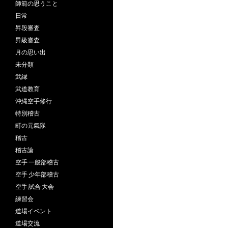
師範の思うこと
日常
昇段審査
昇級審査
月の思い出
未分類
武縁
武道教育
沖縄空手修行
特別稽古
町の元氣隊
稽古
稽古論
空手 一般部稽古
空手 少年部稽古
空手 試合 大会
練習会
道場イベント
道場交流