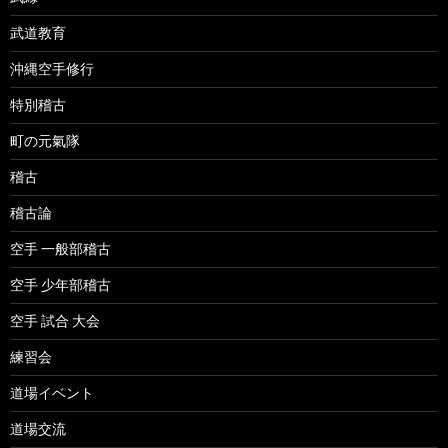
武道教育
沖縄空手修行
特別稽古
町の元氣隊
稽古
稽古論
空手 一般部稽古
空手 少年部稽古
空手 試合 大会
練習会
道場イベント
道場交流