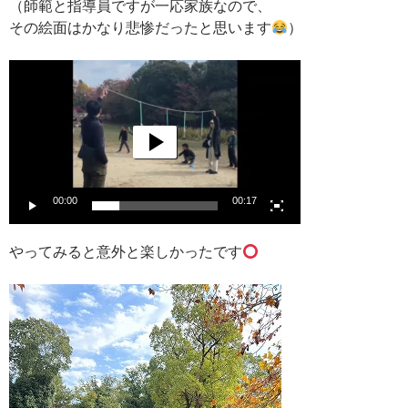
（師範と指導員ですが一応家族なので、
その絵面はかなり悲惨だったと思います
）
動
画
プ
レ
ー
ヤ
ー
00:00
00:17
やってみると意外と楽しかったです