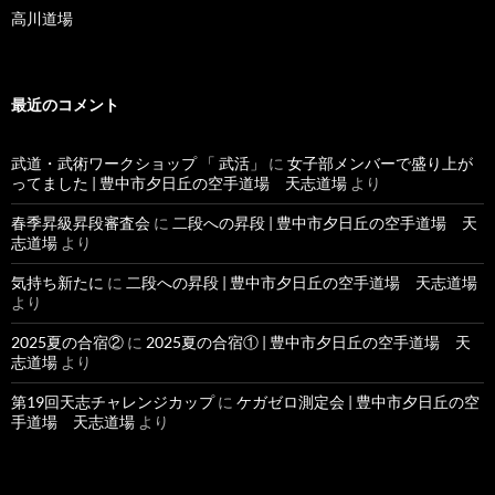
高川道場
最近のコメント
武道・武術ワークショップ 「 武活」
に
女子部メンバーで盛り上が
ってました | 豊中市夕日丘の空手道場 天志道場
より
春季昇級昇段審査会
に
二段への昇段 | 豊中市夕日丘の空手道場 天
志道場
より
気持ち新たに
に
二段への昇段 | 豊中市夕日丘の空手道場 天志道場
より
2025夏の合宿②
に
2025夏の合宿① | 豊中市夕日丘の空手道場 天
志道場
より
第19回天志チャレンジカップ
に
ケガゼロ測定会 | 豊中市夕日丘の空
手道場 天志道場
より