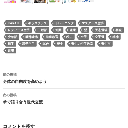
KARATE
キッズクラス
トレーニング
マスターズ空手
レディース空手
一般部
仲間
健康
型
天志道場
審査
少年部
服部緑地
武道教育
稽古
空手
空手道
精神
組手
親子空手
試合
豊中
豊中の空手教室
豊中市
道場
投
前の投稿
稿
身体の自由度を高めよう
ナ
次の投稿
ビ
拳で語り合う世代交流
ゲ
ー
コメントを残す