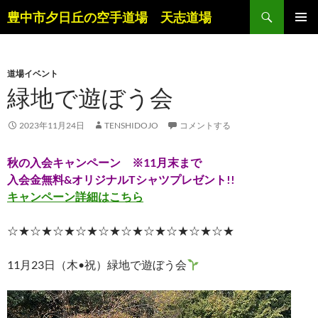
コ
検
豊中市夕日丘の空手道場 天志道場
ン
索
メインメ
テ
ニュー
ン
道場イベント
ツ
緑地で遊ぼう会
へ
ス
キ
2023年11月24日
TENSHIDOJO
コメントする
ッ
プ
秋の入会キャンペーン ※11月末まで
入会金無料&オリジナルTシャツプレゼント!!
キャンペーン詳細はこちら
☆★☆★☆★☆★☆★☆★☆★☆★☆★☆★
11月23日（木•祝）緑地で遊ぼう会