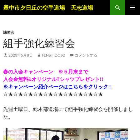
コ
検
豊中市夕日丘の空手道場 天志道場
ン
索
メインメ
テ
ニュー
ン
練習会
ツ
組手強化練習会
へ
ス
キ
2023年5月8日
TENSHIDOJO
コメントする
ッ
プ
春の入会キャンペーン ※５月末まで
入会金無料&オリジナルTシャツプレゼント!!
※キャンペーン紹介ページはこちらをクリック!!
☆★☆★☆★☆★☆★☆★☆★☆★☆★☆★
先週土曜日、総本部道場にて組手強化練習会を開催しまし
た。