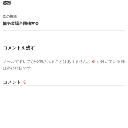
稿
感謝
ナ
次の投稿
ビ
龍壱道場合同稽古会
ゲ
ー
コメントを残す
シ
メールアドレスが公開されることはありません。
※
が付いている欄
ョ
は必須項目です
ン
コメント
※