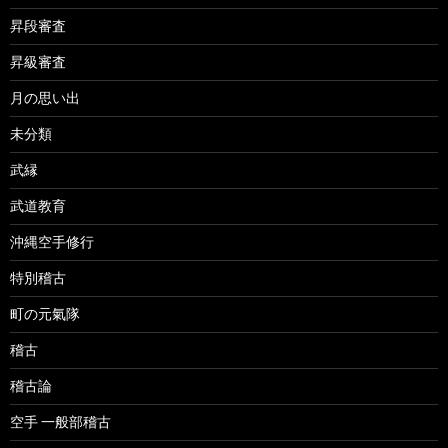
昇段審査
昇級審査
月の思い出
未分類
武縁
武道教育
沖縄空手修行
特別稽古
町の元氣隊
稽古
稽古論
空手 一般部稽古