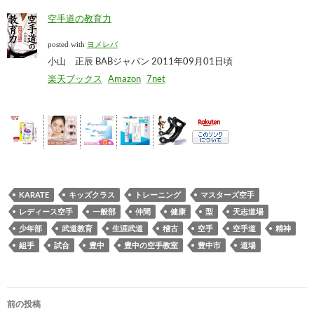
空手道の教育力
posted with
ヨメレバ
小山 正辰 BABジャパン 2011年09月01日頃
楽天ブックス
Amazon
7net
KARATE
キッズクラス
トレーニング
マスターズ空手
レディース空手
一般部
仲間
健康
型
天志道場
少年部
武道教育
生涯武道
稽古
空手
空手道
精神
組手
試合
豊中
豊中の空手教室
豊中市
道場
投
前の投稿