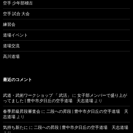
空手 少年部稽古
空手 試合 大会
練習会
道場イベント
道場交流
高川道場
最近のコメント
武道・武術ワークショップ 「 武活」
に
女子部メンバーで盛り上が
ってました | 豊中市夕日丘の空手道場 天志道場
より
春季昇級昇段審査会
に
二段への昇段 | 豊中市夕日丘の空手道場 天
志道場
より
気持ち新たに
に
二段への昇段 | 豊中市夕日丘の空手道場 天志道場
より