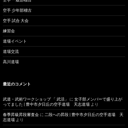
空手 少年部稽古
空手 試合 大会
練習会
道場イベント
道場交流
高川道場
最近のコメント
武道・武術ワークショップ 「 武活」
に
女子部メンバーで盛り上が
ってました | 豊中市夕日丘の空手道場 天志道場
より
春季昇級昇段審査会
に
二段への昇段 | 豊中市夕日丘の空手道場 天
志道場
より