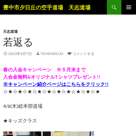
コ
検
豊中市夕日丘の空手道場 天志道場
ン
索
メインメ
テ
ニュー
ン
天志道場
ツ
若返る
へ
ス
キ
2023年4月7日
TENSHIDOJO
コメントする
ッ
プ
春の入会キャンペーン ※５月末まで
入会金無料&オリジナルTシャツプレゼント!!
※キャンペーン紹介ページはこちらをクリック!!
☆★☆★☆★☆★☆★☆★☆★☆★☆★☆★
4/6(木)総本部道場
★キッズクラス