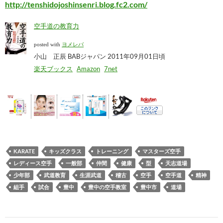
http://tenshidojoshinsenri.blog.fc2.com/
空手道の教育力
posted with
ヨメレバ
小山 正辰 BABジャパン 2011年09月01日頃
楽天ブックス
Amazon
7net
KARATE
キッズクラス
トレーニング
マスターズ空手
レディース空手
一般部
仲間
健康
型
天志道場
少年部
武道教育
生涯武道
稽古
空手
空手道
精神
組手
試合
豊中
豊中の空手教室
豊中市
道場