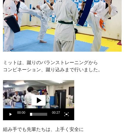
ミットは、蹴りのバランストレーニングから
コンビネーション、蹴り込みまで行いました。
動
画
プ
レ
ー
00:00
00:27
ヤ
ー
組み手でも先輩たちは、上手く安全に