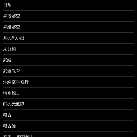
日常
昇段審査
昇級審査
月の思い出
未分類
武縁
武道教育
沖縄空手修行
特別稽古
町の元氣隊
稽古
稽古論
空手 一般部稽古