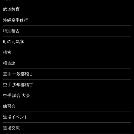
武道教育
沖縄空手修行
特別稽古
町の元氣隊
稽古
稽古論
空手 一般部稽古
空手 少年部稽古
空手 試合 大会
練習会
道場イベント
道場交流