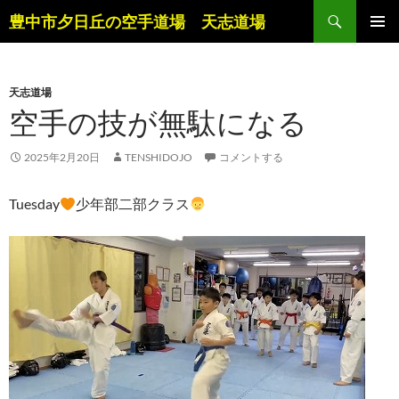
コ
検
豊中市夕日丘の空手道場 天志道場
ン
索
メインメ
テ
ニュー
ン
天志道場
ツ
空手の技が無駄になる
へ
ス
キ
2025年2月20日
TENSHIDOJO
コメントする
ッ
プ
Tuesday
少年部二部クラス