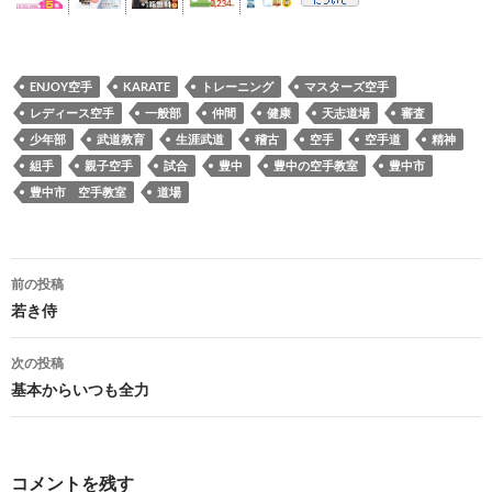
ENJOY空手
KARATE
トレーニング
マスターズ空手
レディース空手
一般部
仲間
健康
天志道場
審査
少年部
武道教育
生涯武道
稽古
空手
空手道
精神
組手
親子空手
試合
豊中
豊中の空手教室
豊中市
豊中市 空手教室
道場
投
前の投稿
稿
若き侍
ナ
次の投稿
ビ
基本からいつも全力
ゲ
ー
コメントを残す