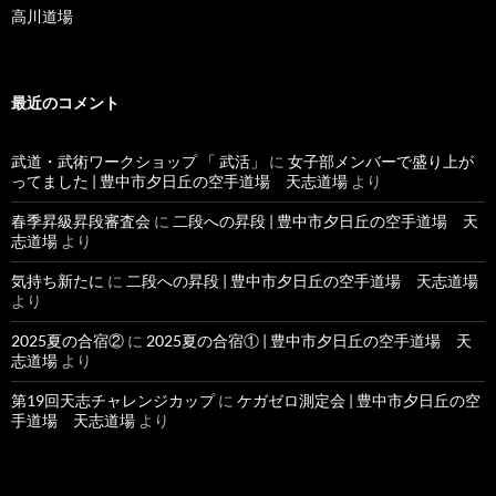
高川道場
最近のコメント
武道・武術ワークショップ 「 武活」
に
女子部メンバーで盛り上が
ってました | 豊中市夕日丘の空手道場 天志道場
より
春季昇級昇段審査会
に
二段への昇段 | 豊中市夕日丘の空手道場 天
志道場
より
気持ち新たに
に
二段への昇段 | 豊中市夕日丘の空手道場 天志道場
より
2025夏の合宿②
に
2025夏の合宿① | 豊中市夕日丘の空手道場 天
志道場
より
第19回天志チャレンジカップ
に
ケガゼロ測定会 | 豊中市夕日丘の空
手道場 天志道場
より