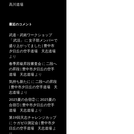
高川道場
最近のコメント
武道・武術ワークショップ
「 武活」
に
女子部メンバーで
盛り上がってました | 豊中市
夕日丘の空手道場 天志道場
より
春季昇級昇段審査会
に
二段へ
の昇段 | 豊中市夕日丘の空手
道場 天志道場
より
気持ち新たに
に
二段への昇段
| 豊中市夕日丘の空手道場 天
志道場
より
2025夏の合宿②
に
2025夏の
合宿① | 豊中市夕日丘の空手
道場 天志道場
より
第19回天志チャレンジカップ
に
ケガゼロ測定会 | 豊中市夕
日丘の空手道場 天志道場
よ
り