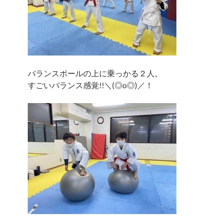
バランスボールの上に乗っかる２人。
すごいバランス感覚!!＼(◎o◎)／！