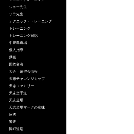
ジョー先生
ソラ先生
テクニック・トレーニング
トレーニング
トレーニング日記
中豊島道場
個人指導
動画
国際交流
大会・練習会情報
天志チャレンジカップ
天志ファミリー
天志空手道
天志道場
天志道場マークの意味
家族
審査
岡町道場