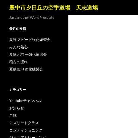
検
豊中市夕日丘の空手道場 天志道場
索
コ
Just another WordPress site
ン
最近の投稿
テ
ン
夏練 スピード強化練習会
ツ
みんな熱心
へ
夏練 パワー強化練習会
ス
稽古の流れ
キ
夏練 蹴り強化練習会
ッ
プ
カテゴリー
Youtubeチャンネル
お知らせ
ご縁
アスリートクラス
コンディショニング
ジュニアトレーニング