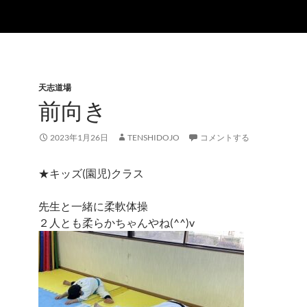
天志道場
前向き
2023年1月26日
TENSHIDOJO
コメントする
★キッズ(園児)クラス
先生と一緒に柔軟体操
２人とも柔らかちゃんやね(^^)v