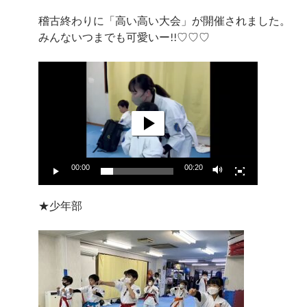
稽古終わりに「高い高い大会」が開催されました。
みんないつまでも可愛いー!!♡♡♡
動
画
プ
レ
ー
ヤ
ー
00:00
00:20
★少年部