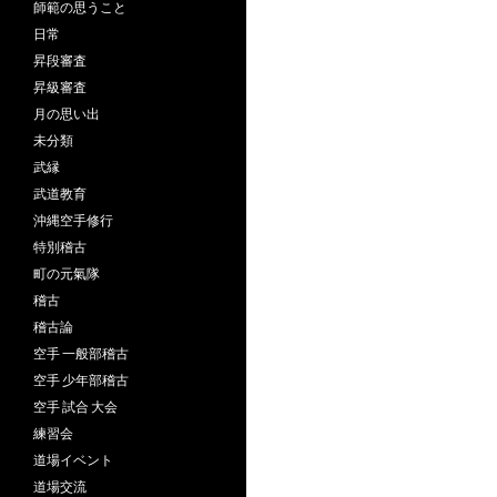
師範の思うこと
日常
昇段審査
昇級審査
月の思い出
未分類
武縁
武道教育
沖縄空手修行
特別稽古
町の元氣隊
稽古
稽古論
空手 一般部稽古
空手 少年部稽古
空手 試合 大会
練習会
道場イベント
道場交流