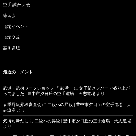
空手 試合 大会
練習会
道場イベント
道場交流
高川道場
最近のコメント
武道・武術ワークショップ 「 武活」
に
女子部メンバーで盛り上が
ってました | 豊中市夕日丘の空手道場 天志道場
より
春季昇級昇段審査会
に
二段への昇段 | 豊中市夕日丘の空手道場 天
志道場
より
気持ち新たに
に
二段への昇段 | 豊中市夕日丘の空手道場 天志道場
より