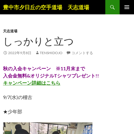
コ
検
豊中市夕日丘の空手道場 天志道場
ン
索
メインメ
テ
ニュー
ン
天志道場
ツ
しっかりと立つ
へ
ス
キ
2022年9月8日
TENSHIDOJO
コメントする
ッ
プ
秋の入会キャンペーン ※11月末まで
入会金無料&オリジナルTシャツプレゼント!!
キャンペーン詳細はこちら
9/7(水)の稽古
★少年部