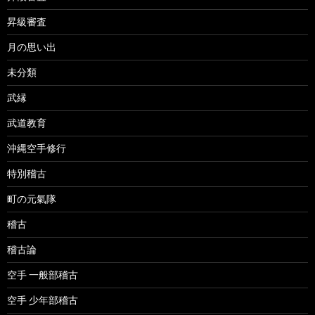
昇級審査
月の思い出
未分類
武縁
武道教育
沖縄空手修行
特別稽古
町の元氣隊
稽古
稽古論
空手 一般部稽古
空手 少年部稽古