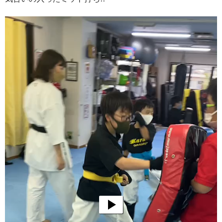
動
画
プ
レ
ー
ヤ
ー