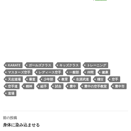
KARATE
ガールズクラス
キッズクラス
トレーニング
マスターズ空手
レディース空手
一般部
仲間
健康
天志道場
審査
少年部
教育
生涯武道
稽古
空手
空手道
精神
組手
試合
豊中
豊中の空手教室
豊中市
道場
投
前の投稿
稿
身体に染み込ませる