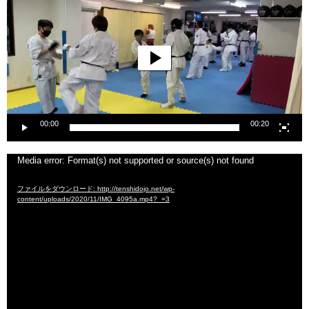
プ
レ
ー
ヤ
ー
00:00
00:20
動
Media error: Format(s) not supported or source(s) not found
画
ファイルをダウンロード: http://tenshidojo.net/wp-
プ
content/uploads/2020/11/IMG_4095a.mp4?_=3
レ
ー
ヤ
ー