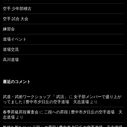
空手 少年部稽古
空手 試合 大会
練習会
道場イベント
道場交流
高川道場
最近のコメント
武道・武術ワークショップ 「 武活」
に
女子部メンバーで盛り上が
ってました | 豊中市夕日丘の空手道場 天志道場
より
春季昇級昇段審査会
に
二段への昇段 | 豊中市夕日丘の空手道場 天
志道場
より