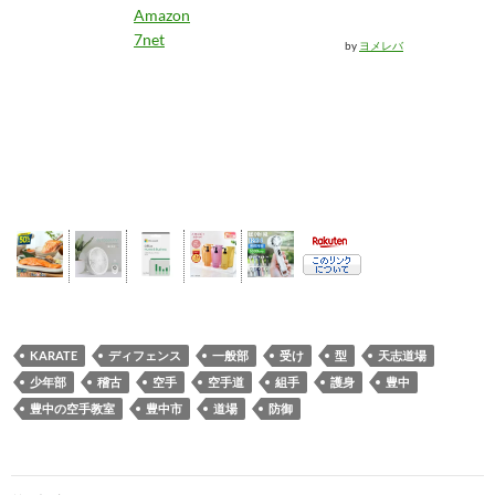
Amazon
7net
by
ヨメレバ
KARATE
ディフェンス
一般部
受け
型
天志道場
少年部
稽古
空手
空手道
組手
護身
豊中
豊中の空手教室
豊中市
道場
防御
投