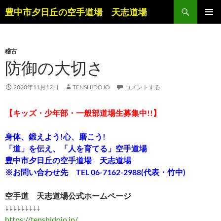
コ
検
豊中市夕日丘の空手道場 天志道場
ン
索
メインメ
テ
ニュー
ン
稽古
ツ
防御の大切さ
へ
ス
キ
2020年11月12日
TENSHIDOJO
コメントする
ッ
プ
【キッズ・少年部・一般部道場生募集中!!】
身体、鍛えよう!心、磨こう!
「道」を伝え、「人を育てる」空手道場
豊中市夕日丘の空手道場 天志道場
※お問い合わせ先 TEL 06-7162-2988(代表・竹中)
空手道 天志道場公式ホームページ
↓↓↓↓↓↓↓↓↓
https://tenshidojo.jp/