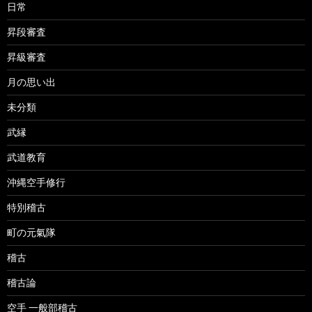
日常
昇段審査
昇級審査
月の思い出
未分類
武縁
武道教育
沖縄空手修行
特別稽古
町の元氣隊
稽古
稽古論
空手 一般部稽古