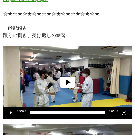
☆★☆★☆★☆★☆★☆★☆★☆★☆★☆★
一般部稽古
蹴りの捌き、受け返しの練習
動
画
プ
レ
ー
ヤ
ー
00:00
00:10
動
画