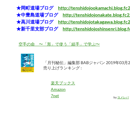
★岡町道場ブログ
http://tenshidojookamachi.blog.fc
★中豊島道場ブログ
http://tenshidojonakate.blog.fc
★高川道場ブログ
http://tenshidojotakagawa.blog.fc
★新千里支部ブログ
http://tenshidojoshinsenri.blog.
空手の命 〜「形」で使う「組手」で学ぶ〜
「月刊秘伝」編集部 BABジャパン 2019年03月
売り上げランキング :
楽天ブックス
Amazon
7net
by
ヨメレバ