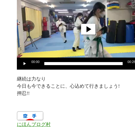
プ
レ
ー
ヤ
ー
00:00
00:2
継続は力なり
今日も今できることに、心込めて行きましょう!
押忍!!
にほんブログ村