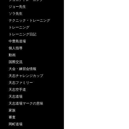
ジョー先生
ソラ先生
テクニック・トレーニング
トレーニング
トレーニング日記
中豊島道場
個人指導
動画
国際交流
大会・練習会情報
天志チャレンジカップ
天志ファミリー
天志空手道
天志道場
天志道場マークの意味
家族
審査
岡町道場