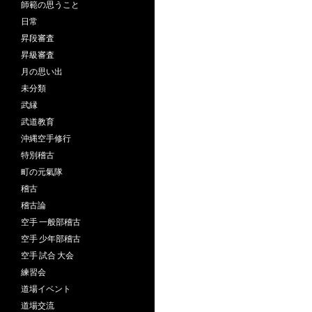
師範の思うこと
日常
昇段審査
昇級審査
月の思い出
未分類
武縁
武道教育
沖縄空手修行
特別稽古
町の元氣隊
稽古
稽古論
空手 一般部稽古
空手 少年部稽古
空手 試合 大会
練習会
道場イベント
道場交流