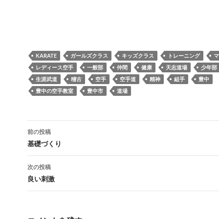
KARATE
ガールズクラス
キッズクラス
トレーニング
マ
レディース空手
一般部
仲間
健康
天志道場
少年部
生涯武道
稽古
空手
空手道
精神
組手
豊中
豊中の空手教室
豊中市
道場
投
前の投稿
稿
基礎づくり
ナ
次の投稿
ビ
良い刺激
ゲ
ー