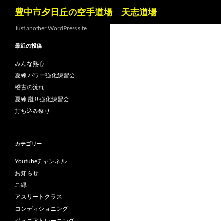
検
豊中市夕日丘の空手道場 天志道場
索
コ
Just another WordPress site
ン
最近の投稿
テ
ン
みんな熱心
ツ
夏練 パワー強化練習会
へ
稽古の流れ
ス
夏練 蹴り強化練習会
キ
打ち込み祭り
ッ
プ
カテゴリー
Youtubeチャンネル
お知らせ
ご縁
アスリートクラス
コンディショニング
ジュニアトレーニング