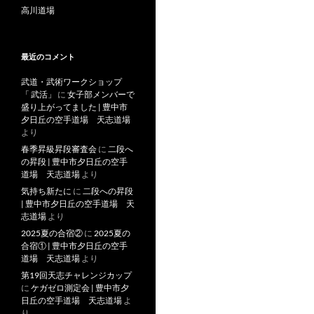
高川道場
最近のコメント
武道・武術ワークショップ
「 武活」
に
女子部メンバーで
盛り上がってました | 豊中市
夕日丘の空手道場 天志道場
より
春季昇級昇段審査会
に
二段へ
の昇段 | 豊中市夕日丘の空手
道場 天志道場
より
気持ち新たに
に
二段への昇段
| 豊中市夕日丘の空手道場 天
志道場
より
2025夏の合宿②
に
2025夏の
合宿① | 豊中市夕日丘の空手
道場 天志道場
より
第19回天志チャレンジカップ
に
ケガゼロ測定会 | 豊中市夕
日丘の空手道場 天志道場
よ
り