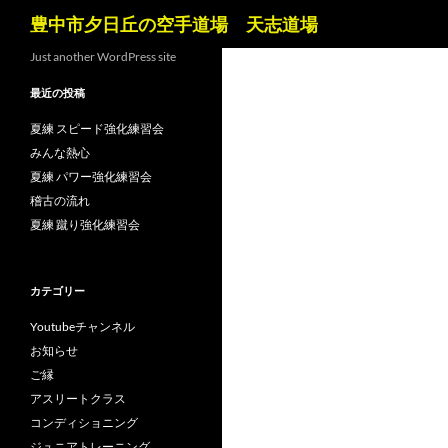
検
豊中市夕日丘の空手道場 天志道場
索
コ
Just another WordPress site
ン
最近の投稿
テ
ン
夏練 スピード強化練習会
ツ
みんな熱心
へ
夏練 パワー強化練習会
ス
稽古の流れ
キ
夏練 蹴り強化練習会
ッ
プ
カテゴリー
Youtubeチャンネル
お知らせ
ご縁
アスリートクラス
コンディショニング
ジュニアトレーニング