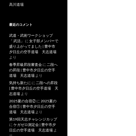
高川道場
最近のコメント
武道・武術ワークショップ
「 武活」
に
女子部メンバーで
盛り上がってました | 豊中市
夕日丘の空手道場 天志道場
より
春季昇級昇段審査会
に
二段へ
の昇段 | 豊中市夕日丘の空手
道場 天志道場
より
気持ち新たに
に
二段への昇段
| 豊中市夕日丘の空手道場 天
志道場
より
2025夏の合宿②
に
2025夏の
合宿① | 豊中市夕日丘の空手
道場 天志道場
より
第19回天志チャレンジカップ
に
ケガゼロ測定会 | 豊中市夕
日丘の空手道場 天志道場
よ
り