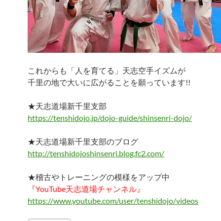
これからも「人を育てる」天志空手イズムが
千里の地で大いに広がることを願っています!!
★天志道場新千里支部
https://tenshidojo.jp/dojo-guide/shinsenri-dojo/
★天志道場新千里支部のブログ
http://tenshidojoshinsenri.blog.fc2.com/
★稽古やトレーニングの模様をアップ中
『YouTube天志道場チャンネル』
https://www.youtube.com/user/tenshidojo/videos