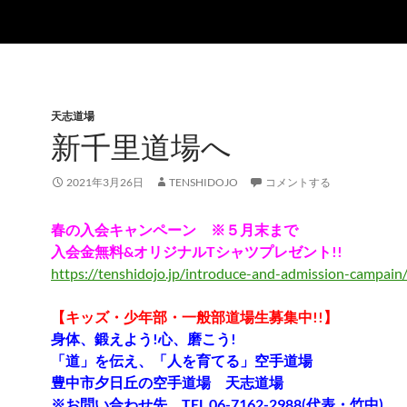
天志道場
新千里道場へ
2021年3月26日
TENSHIDOJO
コメントする
春の入会キャンペーン ※５月末まで
入会金無料&オリジナルTシャツプレゼント!!
https://tenshidojo.jp/introduce-and-admission-campain
【キッズ・少年部・一般部道場生募集中!!】
身体、鍛えよう!心、磨こう!
「道」を伝え、「人を育てる」空手道場
豊中市夕日丘の空手道場 天志道場
※お問い合わせ先 TEL 06-7162-2988(代表・竹中)