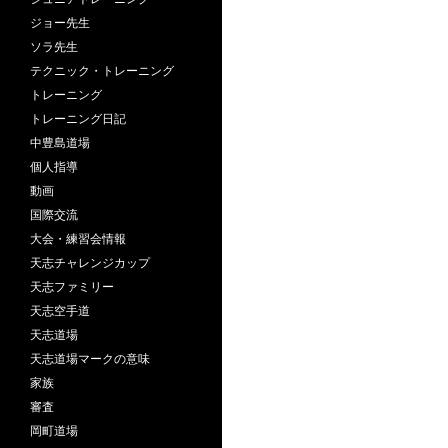
ジョー先生
ソラ先生
テクニック・トレーニング
トレーニング
トレーニング日記
中豊島道場
個人指導
動画
国際交流
大会・練習会情報
天志チャレンジカップ
天志ファミリー
天志空手道
天志道場
天志道場マークの意味
家族
審査
岡町道場