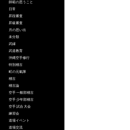
師範の思うこと
日常
昇段審査
昇級審査
月の思い出
未分類
武縁
武道教育
沖縄空手修行
特別稽古
町の元氣隊
稽古
稽古論
空手 一般部稽古
空手 少年部稽古
空手 試合 大会
練習会
道場イベント
道場交流