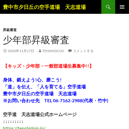
コ
検
豊中市夕日丘の空手道場 天志道場
ン
索
メインメ
テ
ニュー
ン
昇級審査
ツ
少年部昇級審査
へ
ス
キ
2020年11月17日
TENSHIDOJO
コメントする
ッ
プ
【キッズ・少年部・一般部道場生募集中!!】
身体、鍛えよう!心、磨こう!
「道」を伝え、「人を育てる」空手道場
豊中市夕日丘の空手道場 天志道場
※お問い合わせ先 TEL 06-7162-2988(代表・竹中)
空手道 天志道場公式ホームページ
↓↓↓↓↓↓↓↓↓
https://tenshidojo.jp/