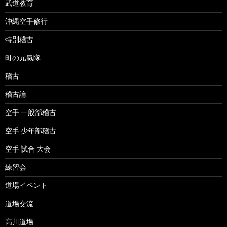
武道教育
沖縄空手修行
特別稽古
町の元氣隊
稽古
稽古論
空手 一般部稽古
空手 少年部稽古
空手 試合 大会
練習会
道場イベント
道場交流
高川道場