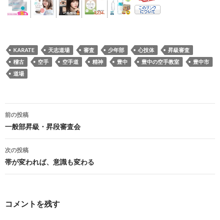
KARATE
天志道場
審査
少年部
心技体
昇級審査
稽古
空手
空手道
精神
豊中
豊中の空手教室
豊中市
道場
投
前の投稿
稿
一般部昇級・昇段審査会
ナ
次の投稿
ビ
帯が変われば、意識も変わる
ゲ
ー
コメントを残す
シ