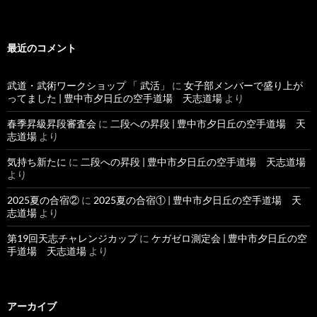
最近のコメント
武道・武術ワークショップ 「 武活」
に
女子部メンバーで盛り上が
ってました | 豊中市夕日丘の空手道場 天志道場
より
春季昇級昇段審査会
に
二段への昇段 | 豊中市夕日丘の空手道場 天
志道場
より
気持ち新たに
に
二段への昇段 | 豊中市夕日丘の空手道場 天志道場
より
2025夏の合宿②
に
2025夏の合宿① | 豊中市夕日丘の空手道場 天
志道場
より
第19回天志チャレンジカップ
に
ケガゼロ測定会 | 豊中市夕日丘の空
手道場 天志道場
より
アーカイブ