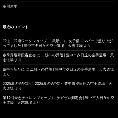
高川道場
最近のコメント
武道・武術ワークショップ 「 武活」
に
女子部メンバーで盛り上が
ってました | 豊中市夕日丘の空手道場 天志道場
より
春季昇級昇段審査会
に
二段への昇段 | 豊中市夕日丘の空手道場 天
志道場
より
気持ち新たに
に
二段への昇段 | 豊中市夕日丘の空手道場 天志道場
より
2025夏の合宿②
に
2025夏の合宿① | 豊中市夕日丘の空手道場 天
志道場
より
第19回天志チャレンジカップ
に
ケガゼロ測定会 | 豊中市夕日丘の空
手道場 天志道場
より