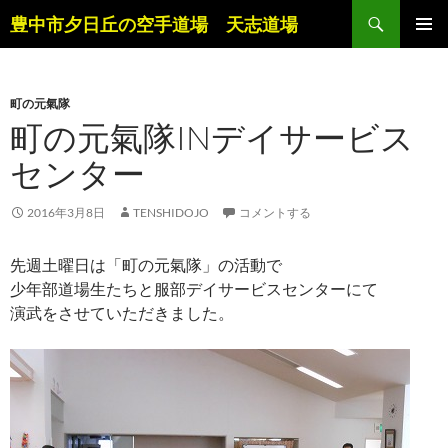
コ
検
豊中市夕日丘の空手道場 天志道場
ン
索
メインメ
テ
ニュー
ン
町の元氣隊
ツ
町の元氣隊INデイサービス
へ
ス
センター
キ
ッ
2016年3月8日
TENSHIDOJO
コメントする
プ
先週土曜日は「町の元氣隊」の活動で
少年部道場生たちと服部デイサービスセンターにて
演武をさせていただきました。