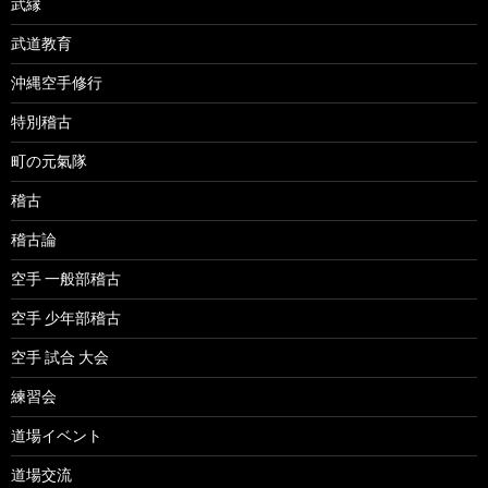
武縁
武道教育
沖縄空手修行
特別稽古
町の元氣隊
稽古
稽古論
空手 一般部稽古
空手 少年部稽古
空手 試合 大会
練習会
道場イベント
道場交流