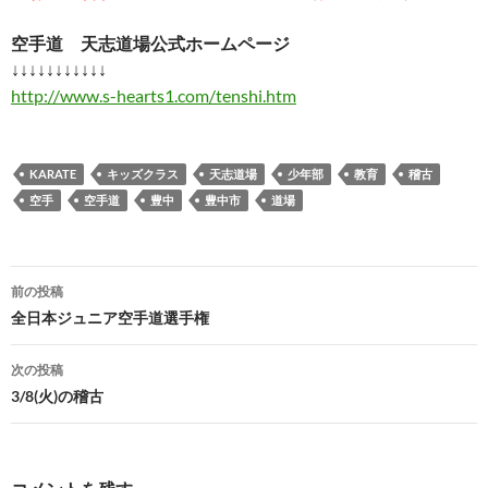
空手道 天志道場公式ホームページ
↓↓↓↓↓↓↓↓↓↓↓
http://www.s-hearts1.com/tenshi.htm
KARATE
キッズクラス
天志道場
少年部
教育
稽古
空手
空手道
豊中
豊中市
道場
投
前の投稿
稿
全日本ジュニア空手道選手権
ナ
次の投稿
ビ
3/8(火)の稽古
ゲ
ー