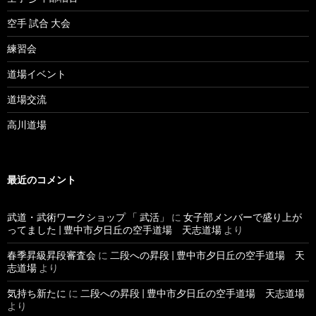
空手 試合 大会
練習会
道場イベント
道場交流
高川道場
最近のコメント
武道・武術ワークショップ 「 武活」
に
女子部メンバーで盛り上が
ってました | 豊中市夕日丘の空手道場 天志道場
より
春季昇級昇段審査会
に
二段への昇段 | 豊中市夕日丘の空手道場 天
志道場
より
気持ち新たに
に
二段への昇段 | 豊中市夕日丘の空手道場 天志道場
より