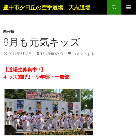
コ
検
豊中市夕日丘の空手道場 天志道場
ン
索
メインメ
テ
ニュー
ン
未分類
ツ
8月も元気キッズ
へ
ス
キ
2019年8月2日
TENSHIDOJO
コメントする
ッ
プ
【道場生募集中!!】
キッズ(園児)・少年部・一般部