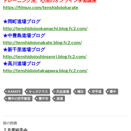
トレーニング法、心法のオンライン学習講座
https://filmuy.com/tenshidojokarate
★岡町道場ブログ
http://tenshidojookamachi.blog.fc2.com/
★中豊島道場ブログ
http://tenshidojonakate.blog.fc2.com/
★新千里道場ブログ
http://tenshidojoshinsenri.blog.fc2.com/
★高川道場ブログ
http://tenshidojotakagawa.blog.fc2.com/
KARATE
キッズクラス
天志道場
稽古
空手道
豊中
豊中の空手教室
豊中市
道場
投
前の投稿
稿
７月度組手会