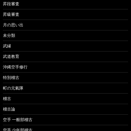
昇段審査
昇級審査
月の思い出
未分類
武縁
武道教育
沖縄空手修行
特別稽古
町の元氣隊
稽古
稽古論
空手 一般部稽古
空手 少年部稽古