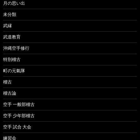
月の思い出
未分類
武縁
武道教育
沖縄空手修行
特別稽古
町の元氣隊
稽古
稽古論
空手 一般部稽古
空手 少年部稽古
空手 試合 大会
練習会