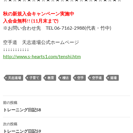
秋の新規入会キャンペーン実施中
入会金無料!! (11月末まで)
※お問い合わせ先 TEL 06-7162-2988(代表・竹中)
空手道 天志道場公式ホームページ
↓↓↓↓↓↓↓↓↓↓↓
http://www.s-hearts1.com/tenshi.htm
天志道場
子育て
教育
稽古
空手
空手道
道場
投
前の投稿
稿
トレーニング日記58
ナ
次の投稿
ビ
トレーニング日記59