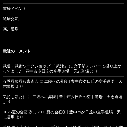
道場イベント
道場交流
高川道場
最近のコメント
武道・武術ワークショップ 「 武活」
に
女子部メンバーで盛り上が
ってました | 豊中市夕日丘の空手道場 天志道場
より
春季昇級昇段審査会
に
二段への昇段 | 豊中市夕日丘の空手道場 天
志道場
より
気持ち新たに
に
二段への昇段 | 豊中市夕日丘の空手道場 天志道場
より
2025夏の合宿②
に
2025夏の合宿① | 豊中市夕日丘の空手道場 天
志道場
より