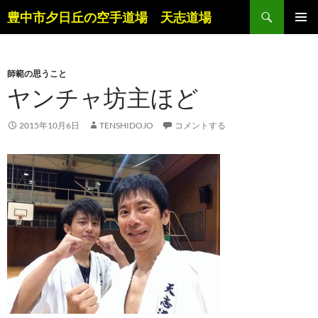
コ
検
豊中市夕日丘の空手道場 天志道場
ン
索
メインメ
テ
ニュー
ン
師範の思うこと
ツ
ヤンチャ坊主ほど
へ
ス
キ
2015年10月6日
TENSHIDOJO
コメントする
ッ
プ