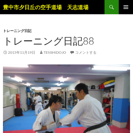
コ
検
豊中市夕日丘の空手道場 天志道場
ン
索
メインメ
テ
ニュー
ン
トレーニング日記
ツ
トレーニング日記88
へ
ス
キ
2015年11月19日
TENSHIDOJO
コメントする
ッ
プ