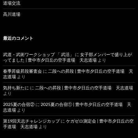
道場交流
高川道場
最近のコメント
武道・武術ワークショップ 「 武活」
に
女子部メンバーで盛り上が
ってました | 豊中市夕日丘の空手道場 天志道場
より
春季昇級昇段審査会
に
二段への昇段 | 豊中市夕日丘の空手道場 天
志道場
より
気持ち新たに
に
二段への昇段 | 豊中市夕日丘の空手道場 天志道場
より
2025夏の合宿②
に
2025夏の合宿① | 豊中市夕日丘の空手道場 天
志道場
より
第19回天志チャレンジカップ
に
ケガゼロ測定会 | 豊中市夕日丘の空
手道場 天志道場
より