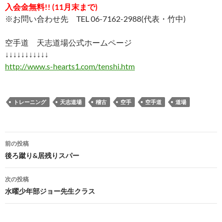
入会金無料!! (11月末まで)
※お問い合わせ先 TEL 06-7162-2988(代表・竹中)
空手道 天志道場公式ホームページ
↓↓↓↓↓↓↓↓↓↓↓
http://www.s-hearts1.com/tenshi.htm
トレーニング
天志道場
稽古
空手
空手道
道場
投
前の投稿
稿
後ろ蹴り&居残りスパー
ナ
次の投稿
ビ
水曜少年部ジョー先生クラス
ゲ