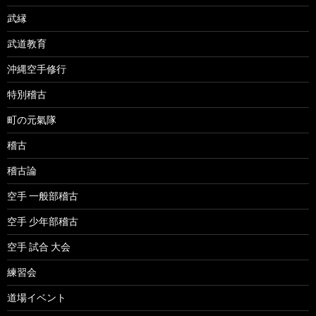
武縁
武道教育
沖縄空手修行
特別稽古
町の元氣隊
稽古
稽古論
空手 一般部稽古
空手 少年部稽古
空手 試合 大会
練習会
道場イベント