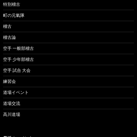
特別稽古
町の元氣隊
稽古
稽古論
空手 一般部稽古
空手 少年部稽古
空手 試合 大会
練習会
道場イベント
道場交流
高川道場