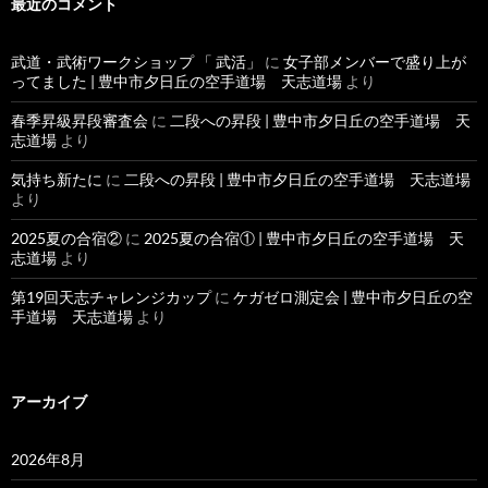
最近のコメント
武道・武術ワークショップ 「 武活」
に
女子部メンバーで盛り上が
ってました | 豊中市夕日丘の空手道場 天志道場
より
春季昇級昇段審査会
に
二段への昇段 | 豊中市夕日丘の空手道場 天
志道場
より
気持ち新たに
に
二段への昇段 | 豊中市夕日丘の空手道場 天志道場
より
2025夏の合宿②
に
2025夏の合宿① | 豊中市夕日丘の空手道場 天
志道場
より
第19回天志チャレンジカップ
に
ケガゼロ測定会 | 豊中市夕日丘の空
手道場 天志道場
より
アーカイブ
2026年8月