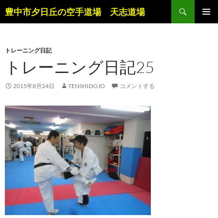
コ
検
豊中市夕日丘の空手道場 天志道場
ン
索
メインメ
テ
ニュー
ン
トレーニング日記
ツ
トレーニング日記25
へ
ス
キ
2015年8月24日
TENSHIDOJO
コメントする
ッ
プ