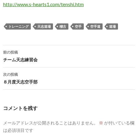
http://www.s-hearts1.com/tenshi.htm
トレーニング
天志道場
稽古
空手
空手道
道場
投
前の投稿
稿
チーム天志練習会
ナ
次の投稿
ビ
８月度天志空手部
ゲ
ー
コメントを残す
シ
メールアドレスが公開されることはありません。
※
が付いている欄
ョ
は必須項目です
ン