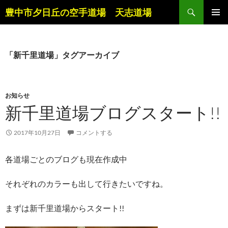
コ
検
豊中市夕日丘の空手道場 天志道場
ン
索
メインメ
テ
ニュー
ン
ツ
「新千里道場」タグアーカイブ
へ
ス
キ
お知らせ
ッ
新千里道場ブログスタート!!
プ
2017年10月27日
コメントする
各道場ごとのブログも現在作成中
それぞれのカラーも出して行きたいですね。
まずは新千里道場からスタート!!