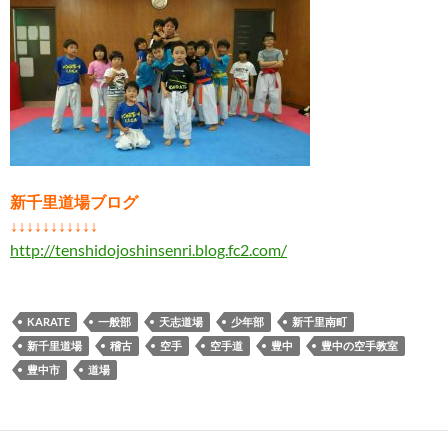
新千里道場ブログ
↓↓↓↓↓↓↓↓↓↓↓
http://tenshidojoshinsenri.blog.fc2.com/
KARATE
一般部
天志道場
少年部
新千里南町
新千里道場
稽古
空手
空手道
豊中
豊中の空手教室
豊中市
道場