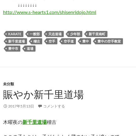
↓↓↓↓↓↓↓↓
http://www.s-hearts1.com/shisenridojo.html
KARATE
一般部
天志道場
少年部
新千里南町
新千里道場
稽古
空手
空手道
豊中
豊中の空手教室
豊中市
道場
未分類
賑やか新千里道場
2017年5月13日
コメントする
木曜夜の
新千里道場
稽古