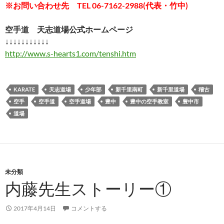
※お問い合わせ先 TEL 06-7162-2988(代表・竹中)
空手道 天志道場公式ホームページ
↓↓↓↓↓↓↓↓↓↓↓
http://www.s-hearts1.com/tenshi.htm
KARATE
天志道場
少年部
新千里南町
新千里道場
稽古
空手
空手道
空手道場
豊中
豊中の空手教室
豊中市
道場
未分類
内藤先生ストーリー①
2017年4月14日
コメントする