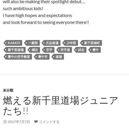
will also be making their spotlight debut…
such ambitious kids!
I have high hopes and expectations
and look forward to seeing everyone there!!
KARATE
一般部
天志道場
少年部
新千里南町
新千里道場
稽古
空手
空手道
試合
豊中
豊中の空手教室
豊中市
道場
未分類
燃える新千里道場ジュニア
たち!!
2017年7月7日
コメントする