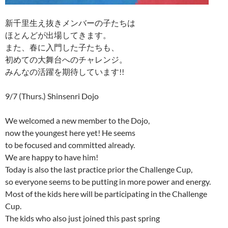
新千里生え抜きメンバーの子たちは
ほとんどが出場してきます。
また、春に入門した子たちも、
初めての大舞台へのチャレンジ。
みんなの活躍を期待しています!!
9/7 (Thurs.) Shinsenri Dojo
We welcomed a new member to the Dojo,
now the youngest here yet! He seems
to be focused and committed already.
We are happy to have him!
Today is also the last practice prior the Challenge Cup,
so everyone seems to be putting in more power and energy.
Most of the kids here will be participating in the Challenge
Cup.
The kids who also just joined this past spring