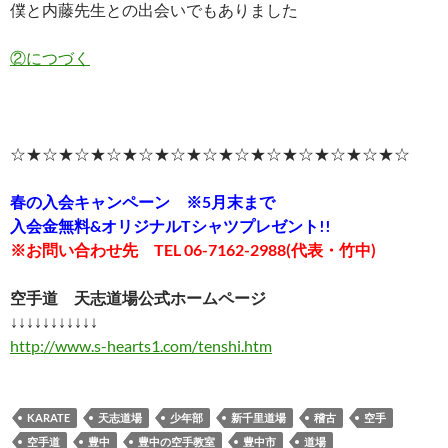
僕と内藤先生との出会いでもありました
②につづく
☆★☆★☆★☆★☆★☆★☆★☆★☆★☆★☆★☆★☆
春の入会キャンペーン ※5月末まで
入会金無料&オリジナルTシャツプレゼント!!
※お問い合わせ先 TEL 06-7162-2988(代表・竹中)
空手道 天志道場公式ホームページ
↓↓↓↓↓↓↓↓↓↓↓
http://www.s-hearts1.com/tenshi.htm
KARATE
天志道場
少年部
新千里道場
稽古
空手
空手道
豊中
豊中の空手教室
豊中市
道場