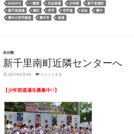
KARATE
一般部
天志道場
少年部
新千里南町
新千里道場
稽古
空手
空手道
試合
豊中
豊中の空手教室
豊中市
道場
未分類
新千里南町近隣センターへ
2017年6月9日
コメントする
【少年部道場生募集中!!】