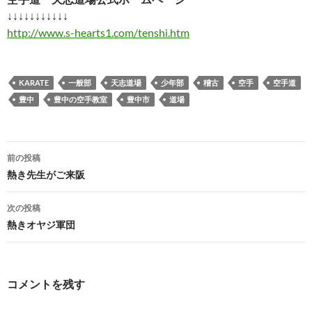
↓↓↓↓↓↓↓↓↓↓↓
http://www.s-hearts1.com/tenshi.htm
KARATE
一般部
天志道場
少年部
稽古
空手
空手道
豊中
豊中の空手教室
豊中市
道場
投
前の投稿
稿
熱き先生がご来阪
ナ
次の投稿
ビ
熱きオヤジ軍団
ゲ
ー
コメントを残す
シ