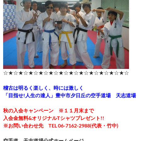
☆★☆★☆★☆★☆★☆★☆★☆★☆★☆★☆★☆★☆
稽古は明るく楽しく、時には激しく
「目指せ!人生の達人」豊中市夕日丘の空手道場 天志道場
秋の入会キャンペーン ※１１月末まで
入会金無料&オリジナルTシャツプレゼント!!
※お問い合わせ先 TEL 06-7162-2988(代表・竹中)
空手道 天志道場公式ホームページ