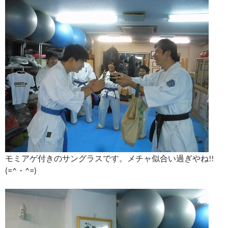
モミアゲ付きのサングラスです。メチャ似合い過ぎやね!!
(=^・^=)