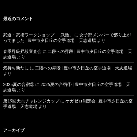
最近のコメント
武道・武術ワークショップ 「 武活」
に
女子部メンバーで盛り上が
ってました | 豊中市夕日丘の空手道場 天志道場
より
春季昇級昇段審査会
に
二段への昇段 | 豊中市夕日丘の空手道場 天
志道場
より
気持ち新たに
に
二段への昇段 | 豊中市夕日丘の空手道場 天志道場
より
2025夏の合宿②
に
2025夏の合宿① | 豊中市夕日丘の空手道場 天
志道場
より
第19回天志チャレンジカップ
に
ケガゼロ測定会 | 豊中市夕日丘の空
手道場 天志道場
より
アーカイブ