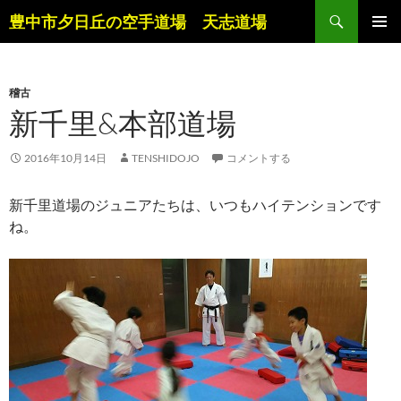
コ
検
豊中市夕日丘の空手道場 天志道場
ン
索
メインメ
テ
ニュー
ン
稽古
ツ
新千里&本部道場
へ
ス
キ
2016年10月14日
TENSHIDOJO
コメントする
ッ
プ
新千里道場のジュニアたちは、いつもハイテンションです
ね。