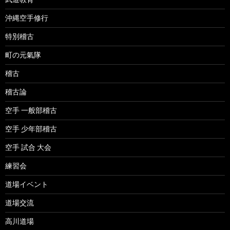
沖縄空手修行
特別稽古
町の元氣隊
稽古
稽古論
空手 一般部稽古
空手 少年部稽古
空手 試合 大会
練習会
道場イベント
道場交流
高川道場