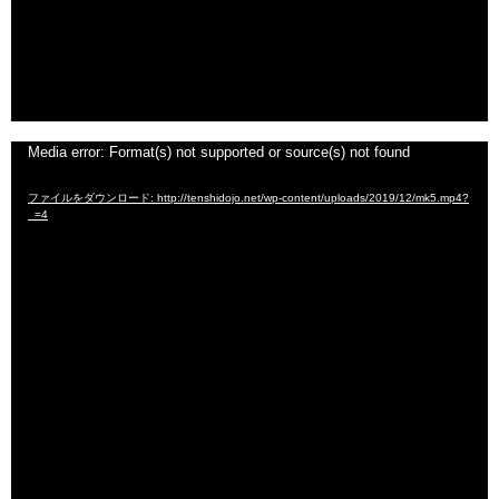
動
Media error: Format(s) not supported or source(s) not found
画
ファイルをダウンロード: http://tenshidojo.net/wp-content/uploads/2019/12/mk5.mp4?
プ
_=4
レ
ー
ヤ
ー