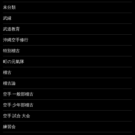
未分類
武縁
武道教育
沖縄空手修行
特別稽古
町の元氣隊
稽古
稽古論
空手 一般部稽古
空手 少年部稽古
空手 試合 大会
練習会