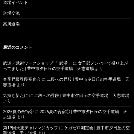
道場イベント
道場交流
高川道場
最近のコメント
武道・武術ワークショップ 「 武活」
に
女子部メンバーで盛り上が
ってました | 豊中市夕日丘の空手道場 天志道場
より
春季昇級昇段審査会
に
二段への昇段 | 豊中市夕日丘の空手道場 天
志道場
より
気持ち新たに
に
二段への昇段 | 豊中市夕日丘の空手道場 天志道場
より
2025夏の合宿②
に
2025夏の合宿① | 豊中市夕日丘の空手道場 天
志道場
より
第19回天志チャレンジカップ
に
ケガゼロ測定会 | 豊中市夕日丘の空
手道場 天志道場
より