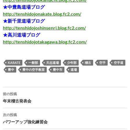
★中豊島道場ブログ
http://tenshidojonakate.blog.fc2.com/
★新千里道場ブログ
http://tenshidojoshinsenri.blog.fc2.com/
★高川道場ブログ
http://tenshidojotakagawa.blog.fc2.com/
KARATE
一般部
天志道場
少年部
稽古
空手
空手道
豊中
豊中の空手教室
豊中市
道場
投
前の投稿
稿
年末稽古発表会
ナ
次の投稿
ビ
パワーアップ強化練習会