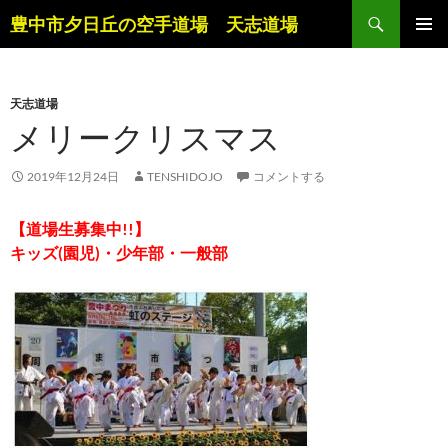
コ
検
豊中市夕日丘の空手道場 天志道場
ン
索
メインメ
テ
ニュー
ン
天志道場
ツ
メリークリスマス
へ
ス
キ
2019年12月24日
TENSHIDOJO
コメントする
ッ
プ
【道場生募集中!!】
キッズ(園児)・少年部・一般部