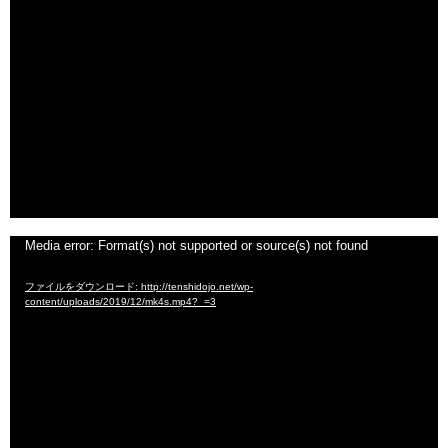
ー
ヤ
ー
動
Media error: Format(s) not supported or source(s) not found
画
ファイルをダウンロード: http://tenshidojo.net/wp-
プ
content/uploads/2019/12/mk4s.mp4?_=3
レ
ー
ヤ
ー