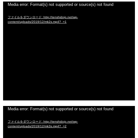
動
Media error: Format(s) not supported or source(s) not found
画
ファイルをダウンロード: http://tenshidojo.net/wp-
プ
content/uploads/2019/12/mk2s.mp4?_=1
レ
ー
ヤ
ー
動
Media error: Format(s) not supported or source(s) not found
画
ファイルをダウンロード: http://tenshidojo.net/wp-
プ
content/uploads/2019/12/mk3s.mp4?_=2
レ