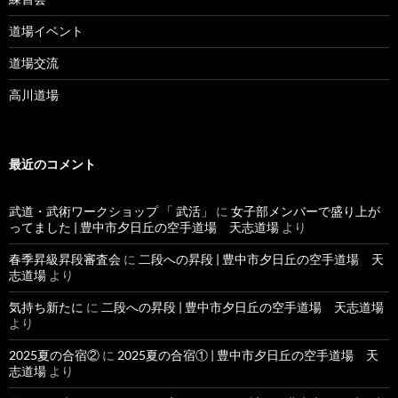
道場イベント
道場交流
高川道場
最近のコメント
武道・武術ワークショップ 「 武活」
に
女子部メンバーで盛り上が
ってました | 豊中市夕日丘の空手道場 天志道場
より
春季昇級昇段審査会
に
二段への昇段 | 豊中市夕日丘の空手道場 天
志道場
より
気持ち新たに
に
二段への昇段 | 豊中市夕日丘の空手道場 天志道場
より
2025夏の合宿②
に
2025夏の合宿① | 豊中市夕日丘の空手道場 天
志道場
より