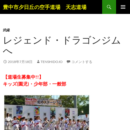
コ
検
豊中市夕日丘の空手道場 天志道場
ン
索
メインメ
テ
ニュー
ン
武縁
ツ
レジェンド・ドラゴンジム
へ
ス
へ
キ
ッ
2018年7月18日
TENSHIDOJO
コメントする
プ
【道場生募集中!!】
キッズ(園児)・少年部・一般部