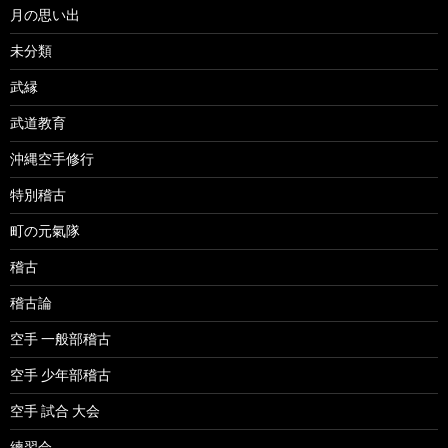
月の思い出
未分類
武縁
武道教育
沖縄空手修行
特別稽古
町の元氣隊
稽古
稽古論
空手 一般部稽古
空手 少年部稽古
空手 試合 大会
練習会