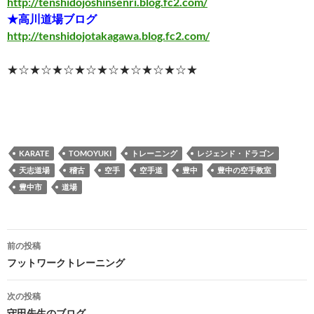
http://tenshidojoshinsenri.blog.fc2.com/
★高川道場ブログ
http://tenshidojotakagawa.blog.fc2.com/
★☆★☆★☆★☆★☆★☆★☆★☆★
KARATE
TOMOYUKI
トレーニング
レジェンド・ドラゴン
天志道場
稽古
空手
空手道
豊中
豊中の空手教室
豊中市
道場
投
前の投稿
稿
フットワークトレーニング
ナ
次の投稿
守田先生のブログ