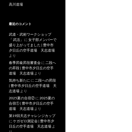
高川道場
最近のコメント
武道・武術ワークショップ
「 武活」
に
女子部メンバーで
盛り上がってました | 豊中市
夕日丘の空手道場 天志道場
より
春季昇級昇段審査会
に
二段へ
の昇段 | 豊中市夕日丘の空手
道場 天志道場
より
気持ち新たに
に
二段への昇段
| 豊中市夕日丘の空手道場 天
志道場
より
2025夏の合宿②
に
2025夏の
合宿① | 豊中市夕日丘の空手
道場 天志道場
より
第19回天志チャレンジカップ
に
ケガゼロ測定会 | 豊中市夕
日丘の空手道場 天志道場
よ
り