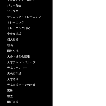
ジョー先生
ソラ先生
テクニック・トレーニング
トレーニング
トレーニング日記
中豊島道場
個人指導
動画
国際交流
大会・練習会情報
天志チャレンジカップ
天志ファミリー
天志空手道
天志道場
天志道場マークの意味
家族
審査
岡町道場