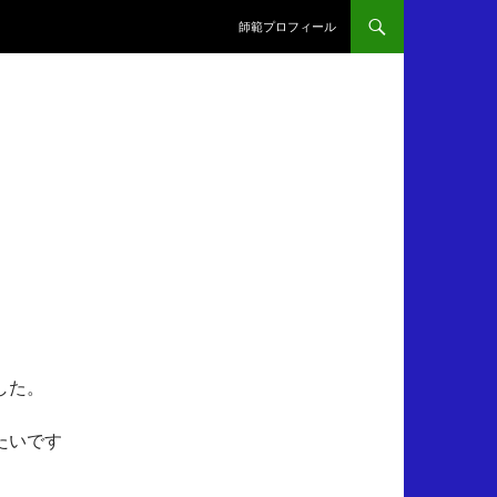
師範プロフィール
した。
たいです