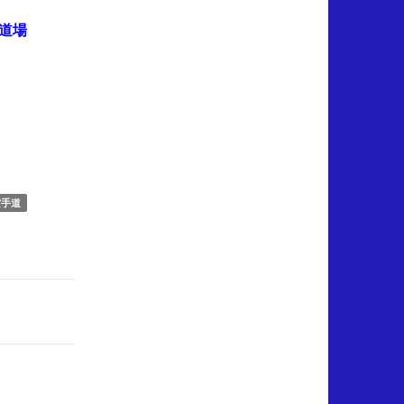
道場
空手道