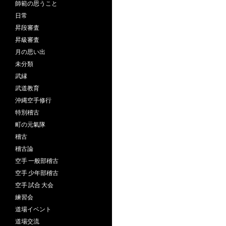
師範の思うこと
日常
昇段審査
昇級審査
月の思い出
未分類
武縁
武道教育
沖縄空手修行
特別稽古
町の元氣隊
稽古
稽古論
空手 一般部稽古
空手 少年部稽古
空手 試合 大会
練習会
道場イベント
道場交流