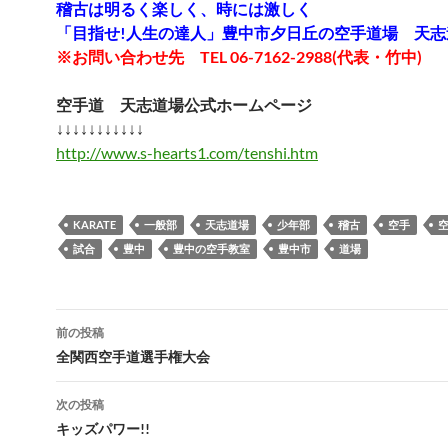
稽古は明るく楽しく、時には激しく
「目指せ!人生の達人」豊中市夕日丘の空手道場 天志
※お問い合わせ先 TEL 06-7162-2988(代表・竹中)
空手道 天志道場公式ホームページ
↓↓↓↓↓↓↓↓↓↓↓
http://www.s-hearts1.com/tenshi.htm
KARATE
一般部
天志道場
少年部
稽古
空手
試合
豊中
豊中の空手教室
豊中市
道場
投
前の投稿
稿
全関西空手道選手権大会
ナ
次の投稿
ビ
キッズパワー!!