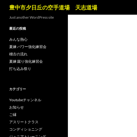
検
豊中市夕日丘の空手道場 天志道場
索
コ
Just another WordPress site
ン
最近の投稿
テ
ン
みんな熱心
ツ
夏練 パワー強化練習会
へ
稽古の流れ
ス
夏練 蹴り強化練習会
キ
打ち込み祭り
ッ
プ
カテゴリー
Youtubeチャンネル
お知らせ
ご縁
アスリートクラス
コンディショニング
ジュニアトレーニング