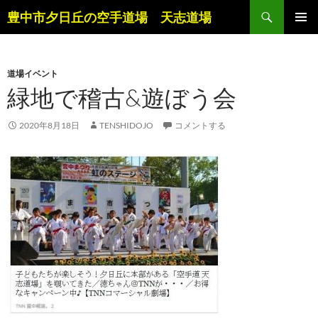
コ
検
豊中市夕日丘の空手道場 天志道場
ン
索
メインメ
テ
ニュー
ン
道場イベント
ツ
緑地で稽古&遊ぼう会
へ
ス
キ
2020年8月18日
TENSHIDOJO
コメントする
ッ
プ