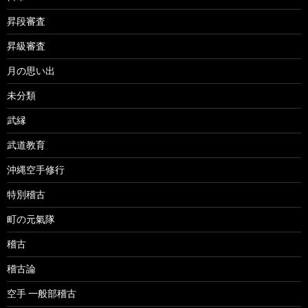
昇段審査
昇級審査
月の思い出
未分類
武縁
武道教育
沖縄空手修行
特別稽古
町の元氣隊
稽古
稽古論
空手 一般部稽古