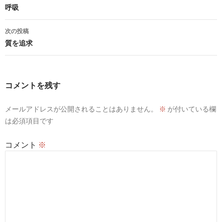
稿
呼吸
ナ
次の投稿
ビ
質を追求
ゲ
ー
コメントを残す
シ
メールアドレスが公開されることはありません。
※
が付いている欄
ョ
は必須項目です
ン
コメント
※