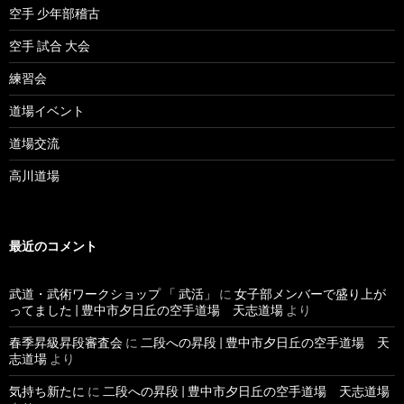
空手 少年部稽古
空手 試合 大会
練習会
道場イベント
道場交流
高川道場
最近のコメント
武道・武術ワークショップ 「 武活」
に
女子部メンバーで盛り上が
ってました | 豊中市夕日丘の空手道場 天志道場
より
春季昇級昇段審査会
に
二段への昇段 | 豊中市夕日丘の空手道場 天
志道場
より
気持ち新たに
に
二段への昇段 | 豊中市夕日丘の空手道場 天志道場