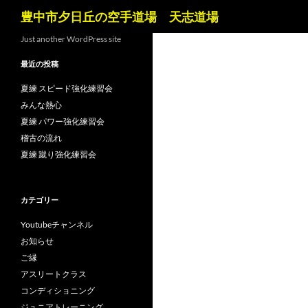
検
豊中市夕日丘の空手道場 天志道場
索
コ
Just another WordPress site
ン
最近の投稿
テ
ン
夏練 スピード強化練習会
ツ
みんな熱心
へ
夏練 パワー強化練習会
ス
稽古の流れ
キ
夏練 蹴り強化練習会
ッ
プ
カテゴリー
Youtubeチャンネル
お知らせ
ご縁
アスリートクラス
コンディショニング
ジュニアトレーニング