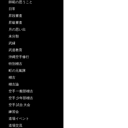
師範の思うこと
日常
昇段審査
昇級審査
月の思い出
未分類
武縁
武道教育
沖縄空手修行
特別稽古
町の元氣隊
稽古
稽古論
空手 一般部稽古
空手 少年部稽古
空手 試合 大会
練習会
道場イベント
道場交流