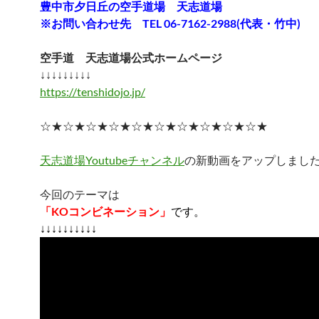
豊中市夕日丘の空手道場 天志道場
※お問い合わせ先 TEL 06-7162-2988(代表・竹中)
空手道 天志道場公式ホームページ
↓↓↓↓↓↓↓↓↓
https://tenshidojo.jp/
☆★☆★☆★☆★☆★☆★☆★☆★☆★☆★
天志道場Youtubeチャンネル
の新動画をアップしまし
今回のテーマは
「KOコンビネーション」
です。
↓↓↓↓↓↓↓↓↓↓