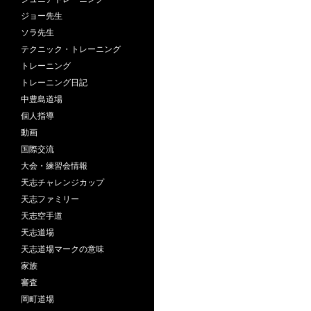
ジョー先生
ソラ先生
テクニック・トレーニング
トレーニング
トレーニング日記
中豊島道場
個人指導
動画
国際交流
大会・練習会情報
天志チャレンジカップ
天志ファミリー
天志空手道
天志道場
天志道場マークの意味
家族
審査
岡町道場