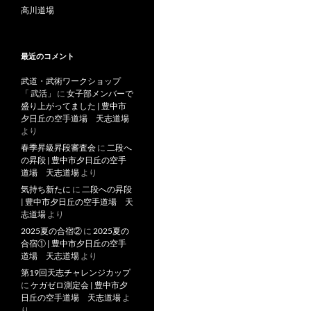
高川道場
最近のコメント
武道・武術ワークショップ
「 武活」
に
女子部メンバーで
盛り上がってました | 豊中市
夕日丘の空手道場 天志道場
より
春季昇級昇段審査会
に
二段へ
の昇段 | 豊中市夕日丘の空手
道場 天志道場
より
気持ち新たに
に
二段への昇段
| 豊中市夕日丘の空手道場 天
志道場
より
2025夏の合宿②
に
2025夏の
合宿① | 豊中市夕日丘の空手
道場 天志道場
より
第19回天志チャレンジカップ
に
ケガゼロ測定会 | 豊中市夕
日丘の空手道場 天志道場
よ
り