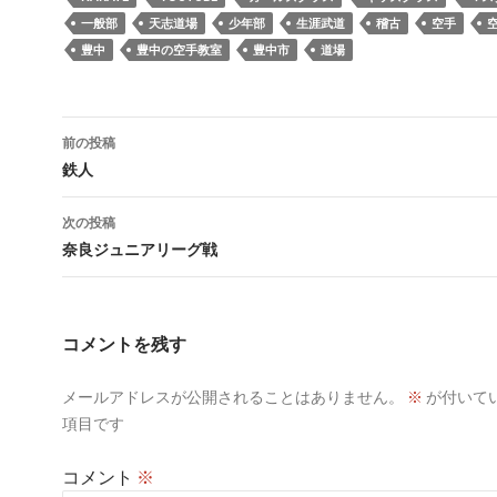
一般部
天志道場
少年部
生涯武道
稽古
空手
豊中
豊中の空手教室
豊中市
道場
投
前の投稿
稿
鉄人
ナ
次の投稿
ビ
奈良ジュニアリーグ戦
ゲ
ー
コメントを残す
シ
メールアドレスが公開されることはありません。
※
が付いて
ョ
項目です
ン
コメント
※