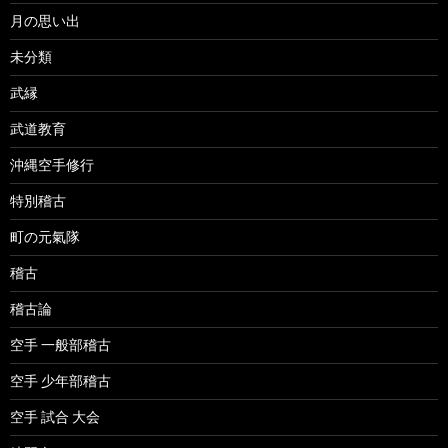
月の思い出
未分類
武縁
武道教育
沖縄空手修行
特別稽古
町の元氣隊
稽古
稽古論
空手 一般部稽古
空手 少年部稽古
空手 試合 大会