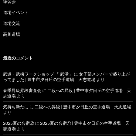
練習会
道場イベント
道場交流
高川道場
最近のコメント
武道・武術ワークショップ 「 武活」
に
女子部メンバーで盛り上が
ってました | 豊中市夕日丘の空手道場 天志道場
より
春季昇級昇段審査会
に
二段への昇段 | 豊中市夕日丘の空手道場 天
志道場
より
気持ち新たに
に
二段への昇段 | 豊中市夕日丘の空手道場 天志道場
より
2025夏の合宿②
に
2025夏の合宿① | 豊中市夕日丘の空手道場 天
志道場
より