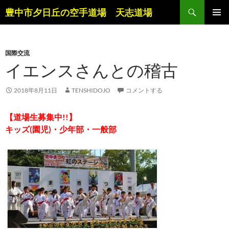
コ
検
豊中市夕日丘の空手道場 天志道場
ン
索
メインメ
テ
ニュー
ン
国際交流
ツ
イエンスさんとの稽古
へ
ス
キ
2018年8月11日
TENSHIDOJO
コメントする
ッ
プ
【道場生募集中!!】
キッズ(園児)・少年部・一般部