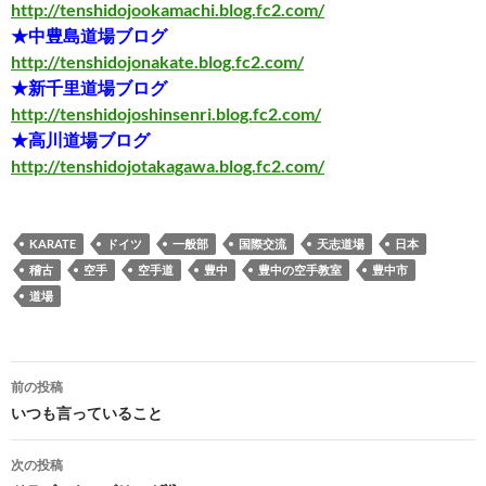
http://tenshidojookamachi.blog.fc2.com/
★中豊島道場ブログ
http://tenshidojonakate.blog.fc2.com/
★新千里道場ブログ
http://tenshidojoshinsenri.blog.fc2.com/
★高川道場ブログ
http://tenshidojotakagawa.blog.fc2.com/
KARATE
ドイツ
一般部
国際交流
天志道場
日本
稽古
空手
空手道
豊中
豊中の空手教室
豊中市
道場
投
前の投稿
稿
いつも言っていること
ナ
次の投稿