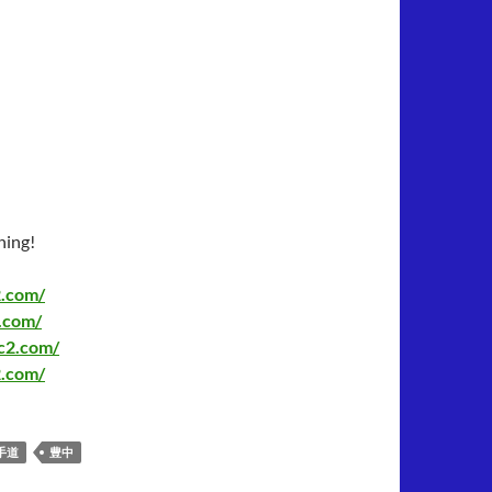
hing!
2.com/
2.com/
fc2.com/
2.com/
手道
豊中