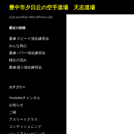
検
豊中市夕日丘の空手道場 天志道場
索
コ
Just another WordPress site
ン
最近の投稿
テ
ン
夏練 スピード強化練習会
ツ
みんな熱心
へ
夏練 パワー強化練習会
ス
稽古の流れ
キ
夏練 蹴り強化練習会
ッ
プ
カテゴリー
Youtubeチャンネル
お知らせ
ご縁
アスリートクラス
コンディショニング
ジュニアトレーニング