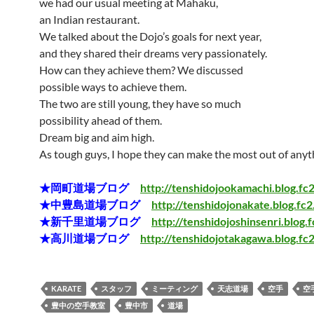
we had our usual meeting at Mahaku,
an Indian restaurant.
We talked about the Dojo’s goals for next year,
and they shared their dreams very passionately.
How can they achieve them? We discussed
possible ways to achieve them.
The two are still young, they have so much
possibility ahead of them.
Dream big and aim high.
As tough guys, I hope they can make the most out of anyt
★岡町道場ブログ
http://tenshidojookamachi.blog.fc
★中豊島道場ブログ
http://tenshidojonakate.blog.fc
★新千里道場ブログ
http://tenshidojoshinsenri.blog.
★高川道場ブログ
http://tenshidojotakagawa.blog.fc
KARATE
スタッフ
ミーティング
天志道場
空手
空
豊中の空手教室
豊中市
道場