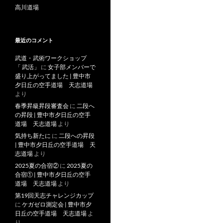
高川道場
最近のコメント
武道・武術ワークショップ
「 武活」
に
女子部メンバーで
盛り上がってました | 豊中市
夕日丘の空手道場 天志道場
より
春季昇級昇段審査会
に
二段へ
の昇段 | 豊中市夕日丘の空手
道場 天志道場
より
気持ち新たに
に
二段への昇段
| 豊中市夕日丘の空手道場 天
志道場
より
2025夏の合宿②
に
2025夏の
合宿① | 豊中市夕日丘の空手
道場 天志道場
より
第19回天志チャレンジカップ
に
ケガゼロ測定会 | 豊中市夕
日丘の空手道場 天志道場
よ
り