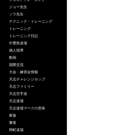
ジョー先生
ソラ先生
テクニック・トレーニング
トレーニング
トレーニング日記
中豊島道場
個人指導
動画
国際交流
大会・練習会情報
天志チャレンジカップ
天志ファミリー
天志空手道
天志道場
天志道場マークの意味
家族
審査
岡町道場