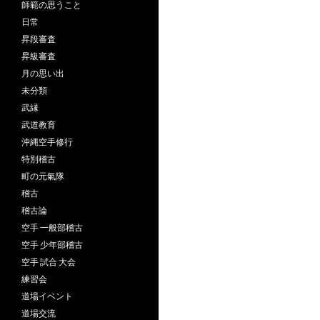
師範の思うこと
日常
昇段審査
昇級審査
月の思い出
未分類
武縁
武道教育
沖縄空手修行
特別稽古
町の元氣隊
稽古
稽古論
空手 一般部稽古
空手 少年部稽古
空手 試合 大会
練習会
道場イベント
道場交流