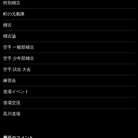
特別稽古
町の元氣隊
稽古
稽古論
空手 一般部稽古
空手 少年部稽古
空手 試合 大会
練習会
道場イベント
道場交流
高川道場
最近のコメント