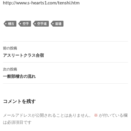
http://www.s-hearts1.com/tenshi.htm
稽古
空手
空手道
道場
投
前の投稿
稿
アスリートクラス合宿
ナ
次の投稿
ビ
一般部稽古の流れ
ゲ
ー
コメントを残す
シ
メールアドレスが公開されることはありません。
※
が付いている欄
ョ
は必須項目です
ン