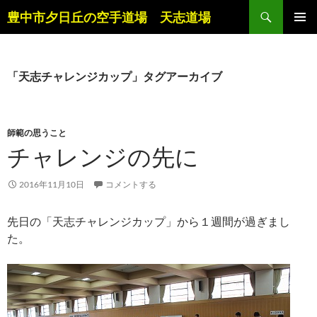
コ
検
豊中市夕日丘の空手道場 天志道場
ン
索
メインメ
テ
ニュー
ン
ツ
「天志チャレンジカップ」タグアーカイブ
へ
ス
キ
師範の思うこと
ッ
チャレンジの先に
プ
2016年11月10日
コメントする
先日の「天志チャレンジカップ」から１週間が過ぎまし
た。