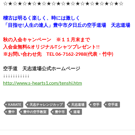
☆★☆★☆★☆★☆★☆★☆★☆★☆★☆★☆★☆★☆
稽古は明るく楽しく、時には激しく
「目指せ!人生の達人」豊中市夕日丘の空手道場 天志道場
秋の入会キャンペーン ※１１月末まで
入会金無料&オリジナルTシャツプレゼント!!
※お問い合わせ先 TEL 06-7162-2988(代表・竹中)
空手道 天志道場公式ホームページ
↓↓↓↓↓↓↓↓↓↓↓
http://www.s-hearts1.com/tenshi.htm
KARATE
天志チャレンジカップ
天志道場
空手
空手道
豊中
豊中の空手教室
豊中市
道場