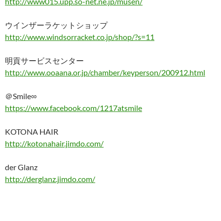
http://www015.upp.so-net.ne.jp/musen/
ウインザーラケットショップ
http://www.windsorracket.co.jp/shop/?s=11
明貢サービスセンター
http://www.ooaana.or.jp/chamber/keyperson/200912.html
＠Smile∞
https://www.facebook.com/1217atsmile
KOTONA HAIR
http://kotonahair.jimdo.com/
der Glanz
http://derglanz.jimdo.com/