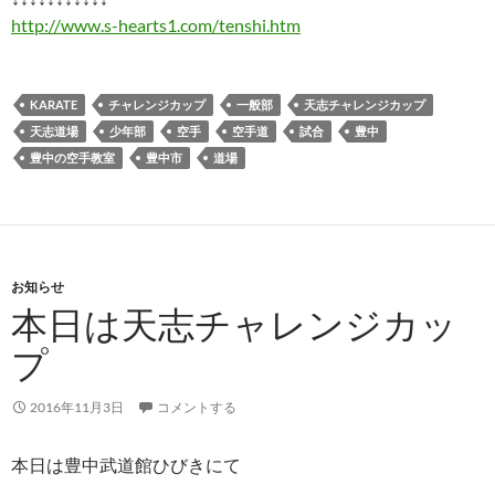
http://www.s-hearts1.com/tenshi.htm
KARATE
チャレンジカップ
一般部
天志チャレンジカップ
天志道場
少年部
空手
空手道
試合
豊中
豊中の空手教室
豊中市
道場
お知らせ
本日は天志チャレンジカッ
プ
2016年11月3日
コメントする
本日は豊中武道館ひびきにて