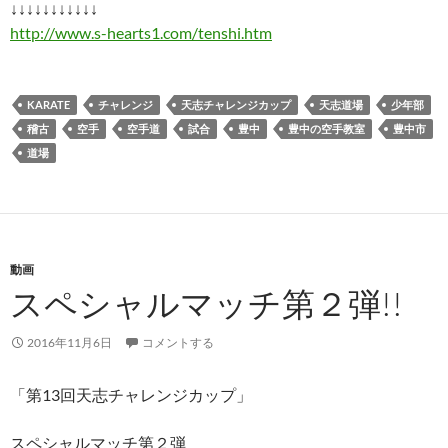
↓↓↓↓↓↓↓↓↓↓↓
http://www.s-hearts1.com/tenshi.htm
KARATE
チャレンジ
天志チャレンジカップ
天志道場
少年部
稽古
空手
空手道
試合
豊中
豊中の空手教室
豊中市
道場
動画
スペシャルマッチ第２弾!!
2016年11月6日
コメントする
「第13回天志チャレンジカップ」
スペシャルマッチ第２弾