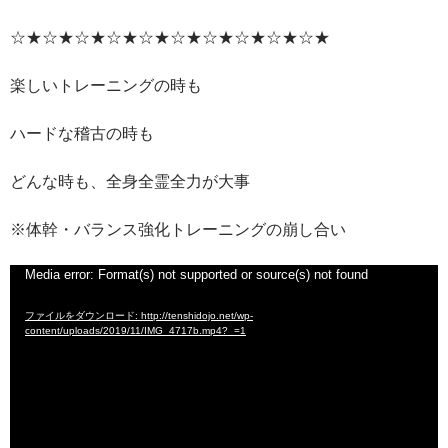
☆★☆★☆★☆★☆★☆★☆★☆★☆★☆★
楽しいトレーニングの時も
ハードな稽古の時も
どんな時も、全身全霊全力が大事
※体幹・バランス強化トレーニングの崩し合い
動
Media error: Format(s) not supported or source(s) not found
画
ファイルをダウンロード: http://tenshidojo.net/wp-
プ
content/uploads/2019/11/IMG_4717b.mp4?_=1
レ
ー
ヤ
ー