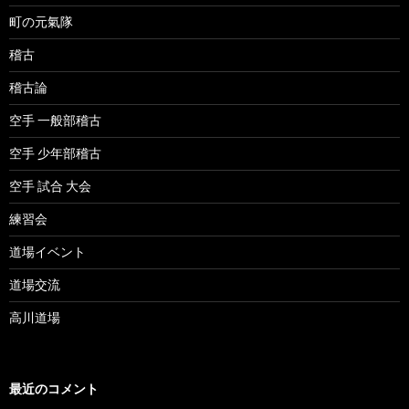
町の元氣隊
稽古
稽古論
空手 一般部稽古
空手 少年部稽古
空手 試合 大会
練習会
道場イベント
道場交流
高川道場
最近のコメント