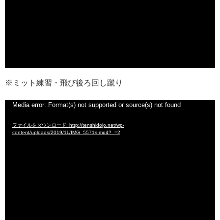
※ミット練習・飛び後ろ回し蹴り
動
Media error: Format(s) not supported or source(s) not found
画
ファイルをダウンロード: http://tenshidojo.net/wp-
プ
content/uploads/2019/11/IMG_5571s.mp4?_=2
レ
ー
ヤ
ー