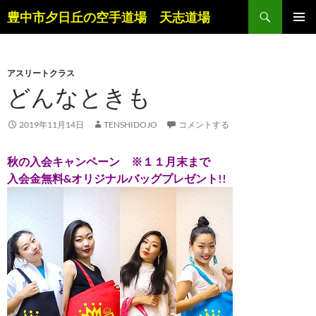
コ
検
豊中市夕日丘の空手道場 天志道場
ン
索
メインメ
テ
ニュー
ン
アスリートクラス
ツ
どんなときも
へ
ス
キ
2019年11月14日
TENSHIDOJO
コメントする
ッ
プ
秋の入会キャンペーン ※１１月末まで
入会金無料&オリジナルバッグプレゼント!!