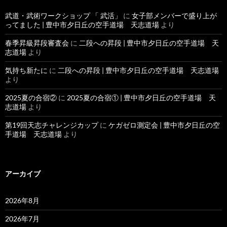
武道・武術ワークショップ 「 武活」
に
女子部メンバーで盛り上が
ってました | 豊中市夕日丘の空手道場 天志道場
より
春季昇級昇段審査会
に
二段への昇段 | 豊中市夕日丘の空手道場 天
志道場
より
気持ち新たに
に
二段への昇段 | 豊中市夕日丘の空手道場 天志道場
より
2025夏の合宿②
に
2025夏の合宿① | 豊中市夕日丘の空手道場 天
志道場
より
第19回天志チャレンジカップ
に
ケガゼロ測定会 | 豊中市夕日丘の空
手道場 天志道場
より
アーカイブ
2026年8月
2026年7月