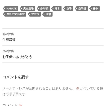
KARATE
天志道場
少年部
稽古
空手
空手道
豊中
豊中の空手教室
豊中市
道場
投
前の投稿
稿
生涯武道
ナ
次の投稿
ビ
お手伝いありがとう
ゲ
ー
コメントを残す
シ
メールアドレスが公開されることはありません。
※
が付いている欄
ョ
は必須項目です
ン
コメント
※