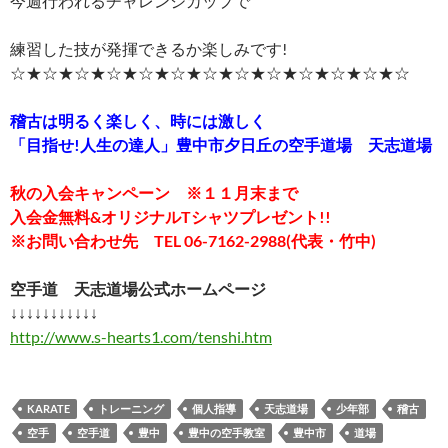
今週行われるチャレンジカップで
練習した技が発揮できるか楽しみです!
☆★☆★☆★☆★☆★☆★☆★☆★☆★☆★☆★☆★☆
稽古は明るく楽しく、時には激しく
「目指せ!人生の達人」豊中市夕日丘の空手道場 天志道場
秋の入会キャンペーン ※１１月末まで
入会金無料&オリジナルTシャツプレゼント!!
※お問い合わせ先 TEL 06-7162-2988(代表・竹中)
空手道 天志道場公式ホームページ
↓↓↓↓↓↓↓↓↓↓↓
http://www.s-hearts1.com/tenshi.htm
KARATE
トレーニング
個人指導
天志道場
少年部
稽古
空手
空手道
豊中
豊中の空手教室
豊中市
道場