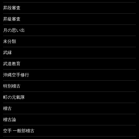
昇段審査
昇級審査
月の思い出
未分類
武縁
武道教育
沖縄空手修行
特別稽古
町の元氣隊
稽古
稽古論
空手 一般部稽古