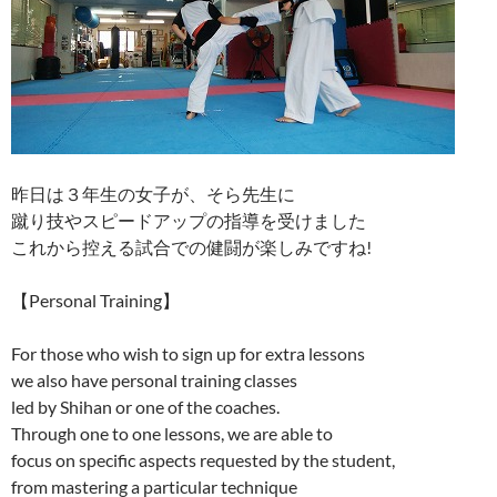
昨日は３年生の女子が、そら先生に
蹴り技やスピードアップの指導を受けました
これから控える試合での健闘が楽しみですね!
【Personal Training】
For those who wish to sign up for extra lessons
we also have personal training classes
led by Shihan or one of the coaches.
Through one to one lessons, we are able to
focus on specific aspects requested by the student,
from mastering a particular technique