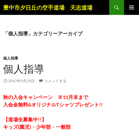
コ
検
豊中市夕日丘の空手道場 天志道場
ン
索
メインメ
テ
ニュー
ン
ツ
「個人指導」カテゴリーアーカイブ
へ
ス
キ
個人指導
ッ
個人指導
プ
2017年9月25日
コメントする
秋の入会キャンペーン ※11月末まで
入会金無料&オリジナルTシャツプレゼント!!
【道場生募集中!!】
キッズ(園児)・少年部・一般部