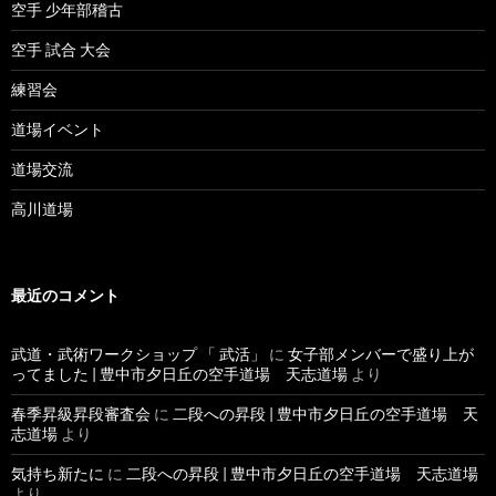
空手 少年部稽古
空手 試合 大会
練習会
道場イベント
道場交流
高川道場
最近のコメント
武道・武術ワークショップ 「 武活」
に
女子部メンバーで盛り上が
ってました | 豊中市夕日丘の空手道場 天志道場
より
春季昇級昇段審査会
に
二段への昇段 | 豊中市夕日丘の空手道場 天
志道場
より
気持ち新たに
に
二段への昇段 | 豊中市夕日丘の空手道場 天志道場
より