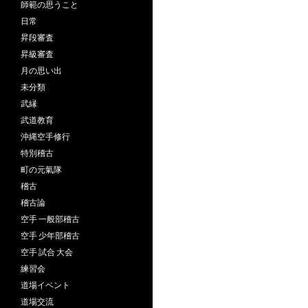
師範の思うこと
日常
昇段審査
昇級審査
月の思い出
未分類
武縁
武道教育
沖縄空手修行
特別稽古
町の元氣隊
稽古
稽古論
空手 一般部稽古
空手 少年部稽古
空手 試合 大会
練習会
道場イベント
道場交流