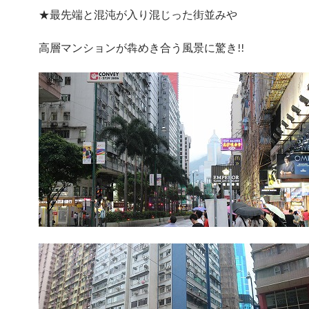
★最先端と混沌が入り混じった街並みや
高層マンションが犇めき合う風景に驚き!!