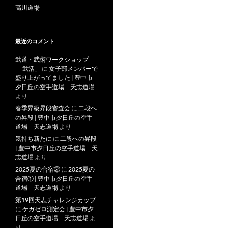
高川道場
最近のコメント
武道・武術ワークショップ
「 武活」
に
女子部メンバーで
盛り上がってました | 豊中市
夕日丘の空手道場 天志道場
より
春季昇級昇段審査会
に
二段へ
の昇段 | 豊中市夕日丘の空手
道場 天志道場
より
気持ち新たに
に
二段への昇段
| 豊中市夕日丘の空手道場 天
志道場
より
2025夏の合宿②
に
2025夏の
合宿① | 豊中市夕日丘の空手
道場 天志道場
より
第19回天志チャレンジカップ
に
ケガゼロ測定会 | 豊中市夕
日丘の空手道場 天志道場
よ
り