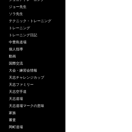
ジョー先生
ソラ先生
テクニック・トレーニング
トレーニング
トレーニング日記
中豊島道場
個人指導
動画
国際交流
大会・練習会情報
天志チャレンジカップ
天志ファミリー
天志空手道
天志道場
天志道場マークの意味
家族
審査
岡町道場