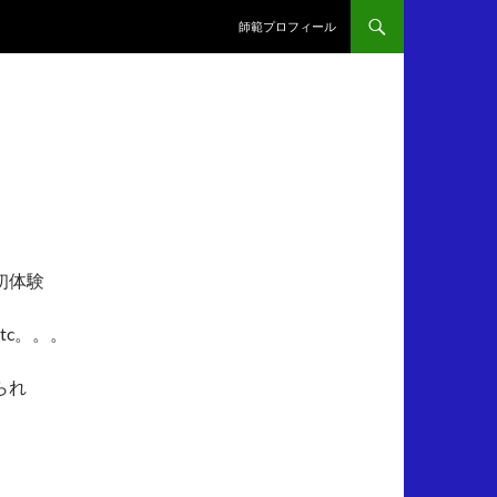
師範プロフィール
初体験
tc。。。
られ