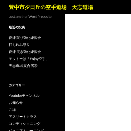
検
豊中市夕日丘の空手道場 天志道場
索
コ
Just another WordPress site
ン
最近の投稿
テ
ン
夏練 蹴り強化練習会
ツ
打ち込み祭り
へ
夏練 突き強化練習会
ス
モットーは「Enjoy空手」
キ
天志道場 夏合宿⑥
ッ
プ
カテゴリー
Youtubeチャンネル
お知らせ
ご縁
アスリートクラス
コンディショニング
ジュニアトレーニング