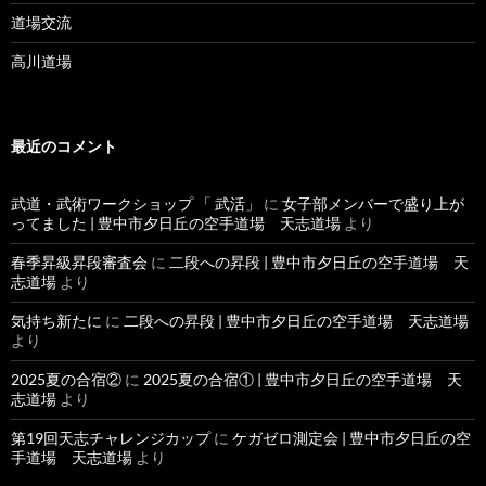
道場交流
高川道場
最近のコメント
武道・武術ワークショップ 「 武活」
に
女子部メンバーで盛り上が
ってました | 豊中市夕日丘の空手道場 天志道場
より
春季昇級昇段審査会
に
二段への昇段 | 豊中市夕日丘の空手道場 天
志道場
より
気持ち新たに
に
二段への昇段 | 豊中市夕日丘の空手道場 天志道場
より
2025夏の合宿②
に
2025夏の合宿① | 豊中市夕日丘の空手道場 天
志道場
より
第19回天志チャレンジカップ
に
ケガゼロ測定会 | 豊中市夕日丘の空
手道場 天志道場
より