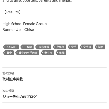
and to all supporters, parents and friends.
【Results】
High School Female Group
Runner Up – Chise
KARATE
一般部
天志道場
少年部
空手
空手道
試合
豊中
豊中の空手教室
豊中市
道場
投
前の投稿
稿
取材記事掲載
ナ
次の投稿
ビ
ジョー先生の旅ブログ
ゲ