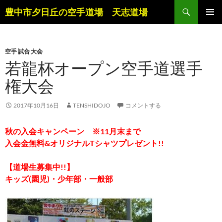
コ
検
豊中市夕日丘の空手道場 天志道場
ン
索
メインメ
テ
ニュー
ン
空手 試合 大会
ツ
若龍杯オープン空手道選手
へ
ス
権大会
キ
ッ
2017年10月16日
TENSHIDOJO
コメントする
プ
秋の入会キャンペーン ※11月末まで
入会金無料&オリジナルTシャツプレゼント!!
【道場生募集中!!】
キッズ(園児)・少年部・一般部