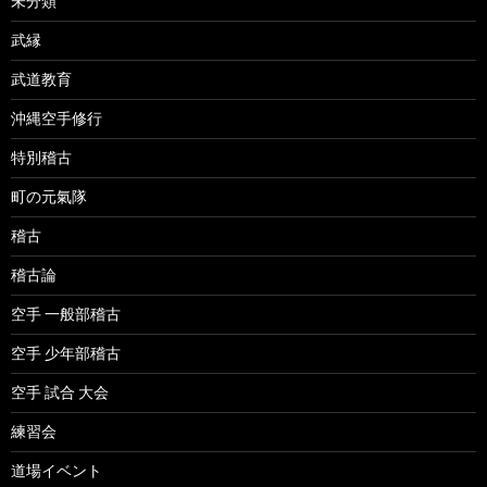
未分類
武縁
武道教育
沖縄空手修行
特別稽古
町の元氣隊
稽古
稽古論
空手 一般部稽古
空手 少年部稽古
空手 試合 大会
練習会
道場イベント