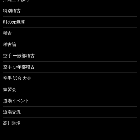
特別稽古
町の元氣隊
稽古
稽古論
空手 一般部稽古
空手 少年部稽古
空手 試合 大会
練習会
道場イベント
道場交流
高川道場