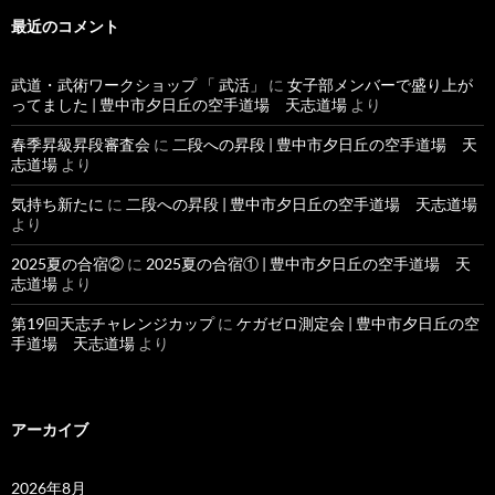
最近のコメント
武道・武術ワークショップ 「 武活」
に
女子部メンバーで盛り上が
ってました | 豊中市夕日丘の空手道場 天志道場
より
春季昇級昇段審査会
に
二段への昇段 | 豊中市夕日丘の空手道場 天
志道場
より
気持ち新たに
に
二段への昇段 | 豊中市夕日丘の空手道場 天志道場
より
2025夏の合宿②
に
2025夏の合宿① | 豊中市夕日丘の空手道場 天
志道場
より
第19回天志チャレンジカップ
に
ケガゼロ測定会 | 豊中市夕日丘の空
手道場 天志道場
より
アーカイブ
2026年8月