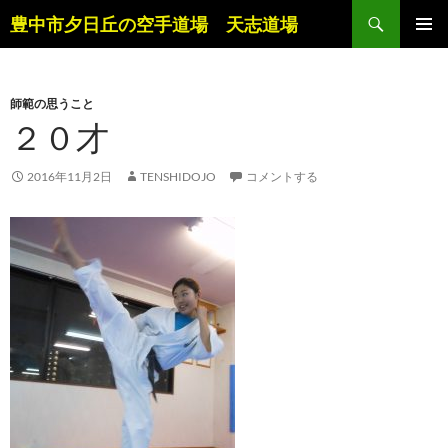
コ
検
豊中市夕日丘の空手道場 天志道場
ン
索
メインメ
テ
ニュー
ン
師範の思うこと
ツ
２０才
へ
ス
キ
2016年11月2日
TENSHIDOJO
コメントする
ッ
プ