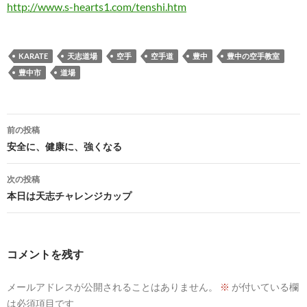
http://www.s-hearts1.com/tenshi.htm
KARATE
天志道場
空手
空手道
豊中
豊中の空手教室
豊中市
道場
投
前の投稿
稿
安全に、健康に、強くなる
ナ
次の投稿
ビ
本日は天志チャレンジカップ
ゲ
ー
コメントを残す
シ
メールアドレスが公開されることはありません。
※
が付いている欄
ョ
は必須項目です