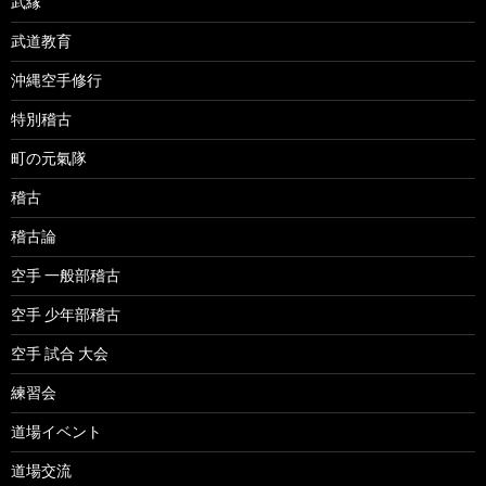
武縁
武道教育
沖縄空手修行
特別稽古
町の元氣隊
稽古
稽古論
空手 一般部稽古
空手 少年部稽古
空手 試合 大会
練習会
道場イベント
道場交流