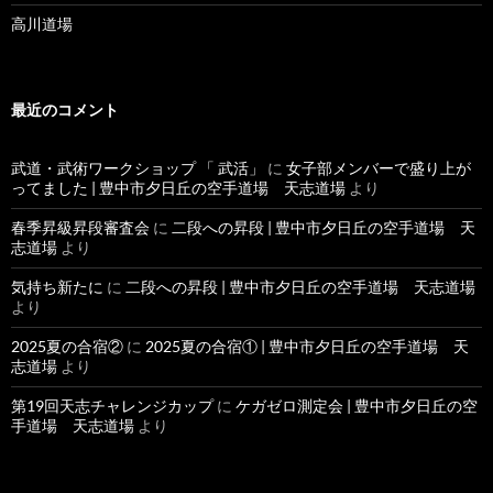
高川道場
最近のコメント
武道・武術ワークショップ 「 武活」
に
女子部メンバーで盛り上が
ってました | 豊中市夕日丘の空手道場 天志道場
より
春季昇級昇段審査会
に
二段への昇段 | 豊中市夕日丘の空手道場 天
志道場
より
気持ち新たに
に
二段への昇段 | 豊中市夕日丘の空手道場 天志道場
より
2025夏の合宿②
に
2025夏の合宿① | 豊中市夕日丘の空手道場 天
志道場
より
第19回天志チャレンジカップ
に
ケガゼロ測定会 | 豊中市夕日丘の空
手道場 天志道場
より