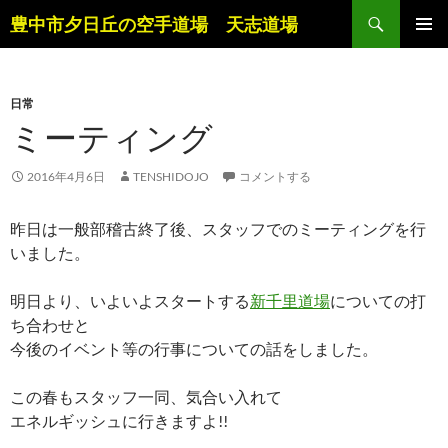
コ
検
豊中市夕日丘の空手道場 天志道場
ン
索
メインメ
テ
ニュー
ン
日常
ツ
ミーティング
へ
ス
キ
2016年4月6日
TENSHIDOJO
コメントする
ッ
プ
昨日は一般部稽古終了後、スタッフでのミーティングを行
いました。
明日より、いよいよスタートする
新千里道場
についての打
ち合わせと
今後のイベント等の行事についての話をしました。
この春もスタッフ一同、気合い入れて
エネルギッシュに行きますよ!!