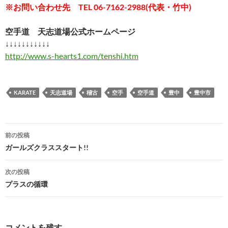
※お問い合わせ先 TEL 06-7162-2988(代表・竹中)
空手道 天志道場公式ホームページ
↓↓↓↓↓↓↓↓↓↓↓
http://www.s-hearts1.com/tenshi.htm
KARATE
天志道場
稽古
空手
空手道
豊中
豊中市
投
前の投稿
稿
ガールズクラススタート!!
ナ
次の投稿
ビ
プラスの循環
ゲ
ー
コメントを残す