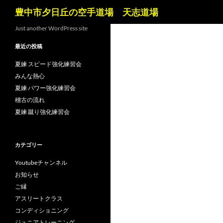
検
豊中市夕日丘の空手道場 天志道場
索
コ
Just another WordPress site
ン
最近の投稿
テ
ン
夏練 スピード強化練習会
ツ
みんな熱心
へ
夏練 パワー強化練習会
ス
稽古の流れ
キ
夏練 蹴り強化練習会
ッ
プ
カテゴリー
Youtubeチャンネル
お知らせ
ご縁
アスリートクラス
コンディショニング
ジュニアトレーニング