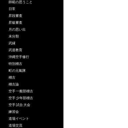
師範の思うこと
日常
昇段審査
昇級審査
月の思い出
未分類
武縁
武道教育
沖縄空手修行
特別稽古
町の元氣隊
稽古
稽古論
空手 一般部稽古
空手 少年部稽古
空手 試合 大会
練習会
道場イベント
道場交流