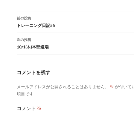
投
前の投稿
稿
トレーニング日記55
ナ
次の投稿
ビ
10/1(木)本部道場
ゲ
ー
コメントを残す
シ
メールアドレスが公開されることはありません。
※
が付いて
ョ
項目です
ン
コメント
※