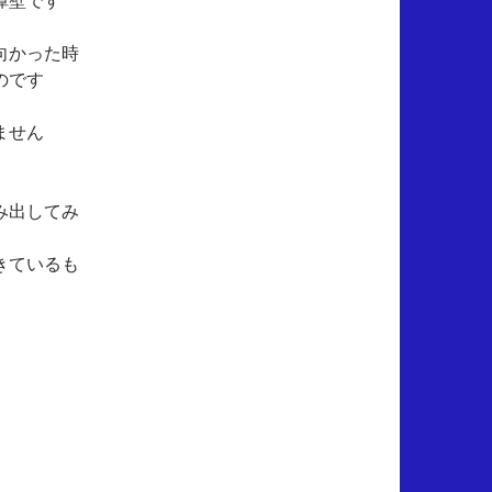
向かった時
のです
ません
み出してみ
きているも