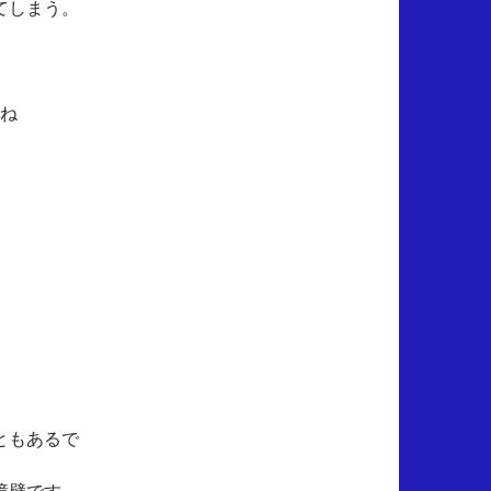
てしまう。
すね
ともあるで
障壁です