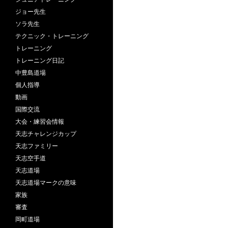
ジョー先生
ソラ先生
テクニック・トレーニング
トレーニング
トレーニング日記
中豊島道場
個人指導
動画
国際交流
大会・練習会情報
天志チャレンジカップ
天志ファミリー
天志空手道
天志道場
天志道場マークの意味
家族
審査
岡町道場