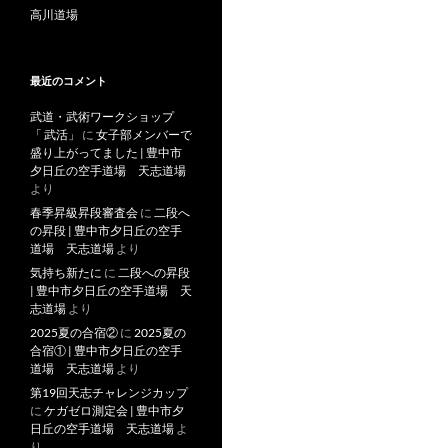
高川道場
最近のコメント
武道・武術ワークショップ
「 武活」
に
女子部メンバーで
盛り上がってました | 豊中市
夕日丘の空手道場 天志道場
より
春季昇級昇段審査会
に
二段へ
の昇段 | 豊中市夕日丘の空手
道場 天志道場
より
気持ち新たに
に
二段への昇段
| 豊中市夕日丘の空手道場 天
志道場
より
2025夏の合宿②
に
2025夏の
合宿① | 豊中市夕日丘の空手
道場 天志道場
より
第19回天志チャレンジカップ
に
ケガゼロ測定会 | 豊中市夕
日丘の空手道場 天志道場
よ
り