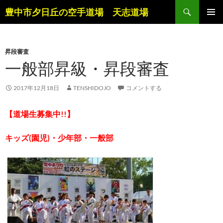
コ
検
豊中市夕日丘の空手道場 天志道場
ン
索
メインメ
テ
ニュー
ン
昇段審査
ツ
一般部昇級・昇段審査
へ
ス
キ
2017年12月18日
TENSHIDOJO
コメントする
ッ
プ
【道場生募集中!!】
キッズ(園児)・少年部・一般部