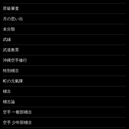
昇級審査
月の思い出
未分類
武縁
武道教育
沖縄空手修行
特別稽古
町の元氣隊
稽古
稽古論
空手 一般部稽古
空手 少年部稽古