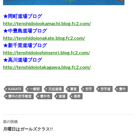
★岡町道場ブログ
http://tenshidojookamachi.blog.fc2.com/
★中豊島道場ブログ
http://tenshidojonakate.blog.fc2.com/
★新千里道場ブログ
http://tenshidojoshinsenri.blog.fc2.com/
★高川道場ブログ
http://tenshidojotakagawa.blog.fc2.com/
KARATE
一般部
天志道場
審査
空手
空手道
豊中
豊中の空手教室
豊中市
道場
黒帯
投
前の投稿
稿
月曜日はガールズクラス!!