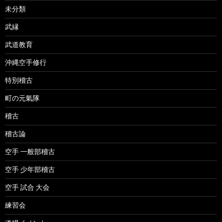
未分類
武縁
武道教育
沖縄空手修行
特別稽古
町の元氣隊
稽古
稽古論
空手 一般部稽古
空手 少年部稽古
空手 試合 大会
練習会