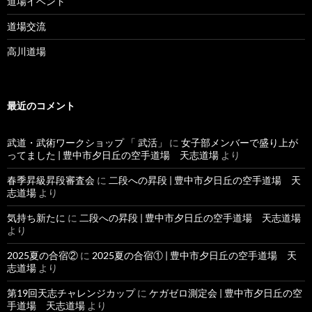
道場イベント
道場交流
高川道場
最近のコメント
武道・武術ワークショップ 「 武活」
に
女子部メンバーで盛り上が
ってました | 豊中市夕日丘の空手道場 天志道場
より
春季昇級昇段審査会
に
二段への昇段 | 豊中市夕日丘の空手道場 天
志道場
より
気持ち新たに
に
二段への昇段 | 豊中市夕日丘の空手道場 天志道場
より
2025夏の合宿②
に
2025夏の合宿① | 豊中市夕日丘の空手道場 天
志道場
より
第19回天志チャレンジカップ
に
ケガゼロ測定会 | 豊中市夕日丘の空
手道場 天志道場
より