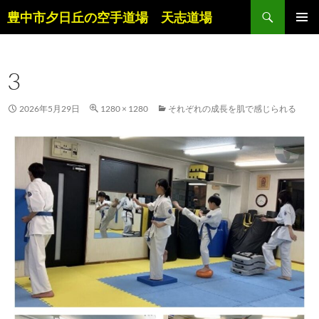
コ
検
豊中市夕日丘の空手道場 天志道場
ン
索
メインメ
テ
ニュー
ン
3
ツ
へ
ス
2026年5月29日
1280 × 1280
それぞれの成長を肌で感じられる
キ
ッ
プ